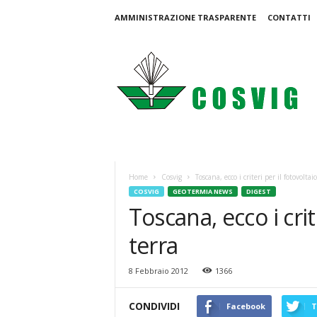
AMMINISTRAZIONE TRASPARENTE
CONTATTI
C
o
s
v
i
g
Home
Cosvig
Toscana, ecco i criteri per il fotovoltaic
COSVIG
GEOTERMIA NEWS
DIGEST
Toscana, ecco i crit
terra
8 Febbraio 2012
1366
CONDIVIDI
Facebook
T