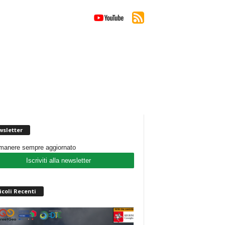
sletter
imanere sempre aggiornato
Iscriviti alla newsletter
icoli Recenti