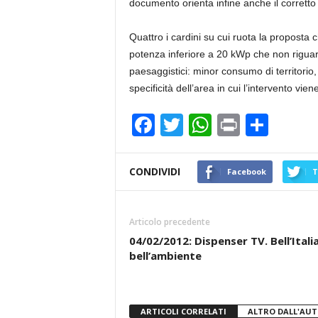
documento orienta infine anche il corretto 
Quattro i cardini su cui ruota la proposta che
potenza inferiore a 20 kWp che non riguard
paesaggistici: minor consumo di territorio, 
specificità dell’area in cui l’intervento vie
F
T
W
Pr
C
a
wi
h
in
o
c
tt
at
t
n
CONDIVIDI
Facebook
T
e
er
s
di
b
A
vi
Articolo precedente
o
p
di
04/02/2012: Dispenser TV. Bell’Ital
bell’ambiente
o
p
k
ARTICOLI CORRELATI
ALTRO DALL'AU