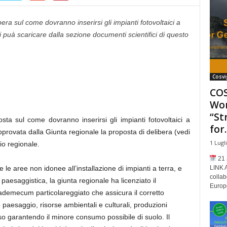
era sul come dovranno inserirsi gli impianti fotovoltaici a
si puà scaricare dalla sezione documenti scientifici di questo
Cosvi
COS
Wor
“St
sta sul come dovranno inserirsi gli impianti fotovoltaici a
for..
i approvata dalla Giunta regionale la proposta di delibera (vedi
1 Lugl
io regionale.
21 
LINK 
e le aree non idonee all’installazione di impianti a terra, e
collab
paesaggistica, la giunta regionale ha licenziato il
Europe
ademecum particolareggiato che assicura il corretto
paesaggio, risorse ambientali e culturali, produzioni
so garantendo il minore consumo possibile di suolo. Il