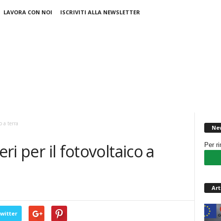
LAVORA CON NOI
ISCRIVITI ALLA NEWSLETTER
o a terra
New
eri per il fotovoltaico a
Per r
Art
witter