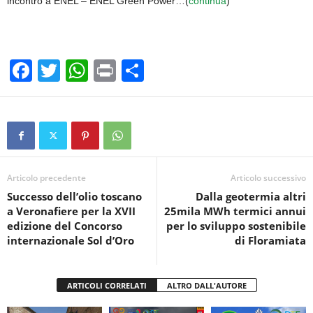
incontro a ENEL – ENEL Green Power…(
continua
)
F
T
W
Pr
C
a
wi
h
in
o
c
tt
at
t
n
e
er
s
di
b
A
vi
o
p
di
Articolo precedente
Articolo successivo
Successo dell’olio toscano
Dalla geotermia altri
o
p
a Veronafiere per la XVII
25mila MWh termici annui
k
edizione del Concorso
per lo sviluppo sostenibile
internazionale Sol d’Oro
di Floramiata
ARTICOLI CORRELATI
ALTRO DALL'AUTORE