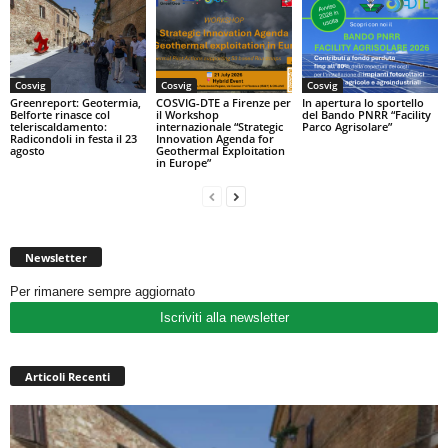
Cosvig
Cosvig
Cosvig
Greenreport: Geotermia,
COSVIG-DTE a Firenze per
In apertura lo sportello
Belforte rinasce col
il Workshop
del Bando PNRR “Facility
teleriscaldamento:
internazionale “Strategic
Parco Agrisolare”
Radicondoli in festa il 23
Innovation Agenda for
agosto
Geothermal Exploitation
in Europe”
Newsletter
Per rimanere sempre aggiornato
Iscriviti alla newsletter
Articoli Recenti