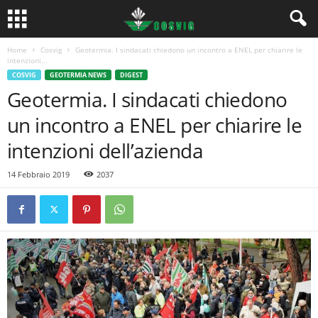
Home
Cosvig
Geotermia. I sindacati chiedono un incontro a ENEL per chiarire le
intenzioni...
COSVIG
GEOTERMIA NEWS
DIGEST
Geotermia. I sindacati chiedono
un incontro a ENEL per chiarire le
intenzioni dell’azienda
14 Febbraio 2019
2037