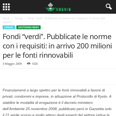
Home
Cosvig
Fondi “verdi”. Pubblicate le norme con i requisiti: in arrivo 200
milioni...
COSVIG
GEOTERMIA NEWS
Fondi “verdi”. Pubblicate le norme
con i requisiti: in arrivo 200 milioni
per le fonti rinnovabili
3 Maggio 2009
1026
Finanziamenti a largo spet­tro per le fonti rinnovabili a favo­re di
privati, condomini e impre­se, in attuazione al Protocollo di Kyoto. A
stabilire le modalità di erogazione è il decreto ministero
dell’Ambiente 25 novembre 2008; pubblicato però in Gazzet­ta solo
il 21 aprile scorso e molto atteso dagli esperti del settore (attua la