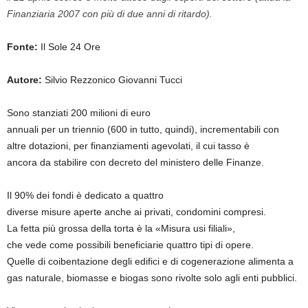
Finanziaria 2007 con più di due anni di ritardo).
Fonte:
Il Sole 24 Ore
Autore:
Silvio Rezzonico Giovanni Tucci
Sono stanziati 200 milioni di euro
annuali per un triennio (600 in tutto, quindi), incrementabili con
altre dotazioni, per finanzia­menti agevolati, il cui tasso è
an­cora da stabilire con decreto del ministero delle Finanze.
Il 90% dei fondi è dedicato a quattro
diverse misure aperte an­che ai privati, condomini com­presi.
La fetta più grossa della tor­ta è la «Misura usi filiali»,
che ve­de come possibili beneficiarie quattro tipi di opere.
Quelle di coibentazione degli edifici e di cogenerazione alimenta a
gas naturale, biomasse e biogas sono rivolte solo agli enti pubblici.