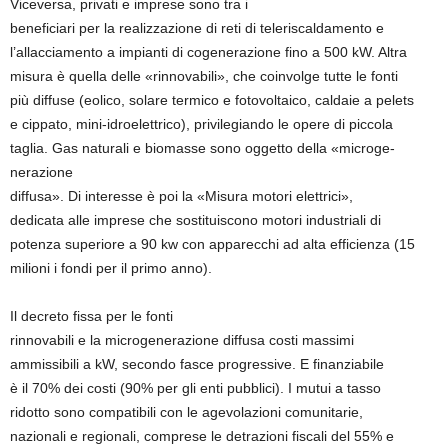
Viceversa, privati e imprese sono tra i
beneficiari per la realizzazio­ne di reti di teleriscaldamento e
l’allacciamento a impianti di co­generazione fino a 500 kW. Altra
misura è quella delle «rinnovabili», che coinvolge tutte le fonti
più diffuse (eolico, solare termico e fotovoltaico, caldaie a pelets
e cippato, mini-idroelettrico), privilegiando le opere di piccola
taglia. Gas naturali e biomasse sono oggetto della «microge­
nerazione
diffusa». Di interesse è poi la «Misura motori elettri­ci»,
dedicata alle imprese che so­stituiscono motori industriali di
potenza superiore a 90 kw con apparecchi ad alta efficienza (15
milioni i fondi per il primo anno).
Il decreto fissa per le fonti
rin­novabili e la microgenerazione diffusa costi massimi
ammissi­bili a kW, secondo fasce pro­gressive. E finanziabile
è il 70% dei costi (90% per gli enti pub­blici). I mutui a tasso
ridotto so­no compatibili con le agevola­zioni comunitarie,
nazionali e regionali, comprese le detrazio­ni fiscali del 55% e