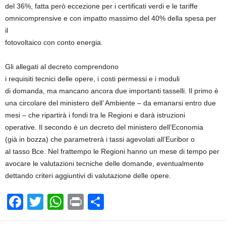
del 36%, fatta però eccezione per i certificati verdi e le tariffe
omnicomprensive e con impatto massimo del 40% della spesa per
il
fotovol­taico con conto energia.
Gli allegati al decreto com­prendono
i requisiti tecnici del­le opere, i costi permessi e i mo­duli
di domanda, ma mancano ancora due importanti tasselli. Il primo è
una circolare del ministero dell’ Ambiente – da emanarsi entro due
mesi – che ripartirà i fondi tra le Regioni e darà istru­zioni
operative. Il secondo è un decreto del ministero dell’Eco­nomia
(già in bozza) che parame­trerà i tassi agevolati all’Euribor o
al tasso Bce. Nel frattempo le Regioni hanno un mese di tempo per
avocare le valutazioni tec­niche delle domande, eventualmente
dettando criteri aggiuntivi di valutazione delle opere.
F
T
W
Pr
C
a
wi
h
in
o