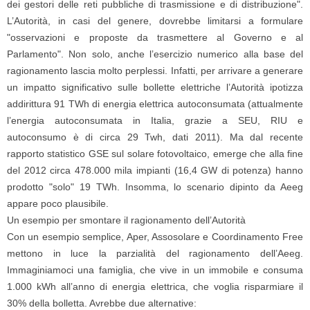
dei gestori delle reti pubbliche di trasmissione e di distribuzione".
L’Autorità, in casi del genere, dovrebbe limitarsi a formulare
"osservazioni e proposte da trasmettere al Governo e al
Parlamento". Non solo, anche l’esercizio numerico alla base del
ragionamento lascia molto perplessi. Infatti, per arrivare a generare
un impatto significativo sulle bollette elettriche l’Autorità ipotizza
addirittura 91 TWh di energia elettrica autoconsumata (attualmente
l’energia autoconsumata in Italia, grazie a SEU, RIU e
autoconsumo è di circa 29 Twh, dati 2011). Ma dal recente
rapporto statistico GSE sul solare fotovoltaico, emerge che alla fine
del 2012 circa 478.000 mila impianti (16,4 GW di potenza) hanno
prodotto "solo" 19 TWh. Insomma, lo scenario dipinto da Aeeg
appare poco plausibile.
Un esempio per smontare il ragionamento dell’Autorità
Con un esempio semplice, Aper, Assosolare e Coordinamento Free
mettono in luce la parzialità del ragionamento dell’Aeeg.
Immaginiamoci una famiglia, che vive in un immobile e consuma
1.000 kWh all’anno di energia elettrica, che voglia risparmiare il
30% della bolletta. Avrebbe due alternative: