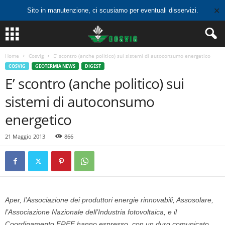
✕
Sito in manutenzione, ci scusiamo per eventuali disservizi.
Home
Cosvig
E’ scontro (anche politico) sui sistemi di autoconsumo energetico
COSVIG
GEOTERMIA NEWS
DIGEST
E’ scontro (anche politico) sui
sistemi di autoconsumo
energetico
21 Maggio 2013
866
Aper, l’Associazione dei produttori energie rinnovabili, Assosolare,
l’Associazione Nazionale dell’Industria fotovoltaica, e il
Coordinamento FREE hanno espresso, con un duro comunicato