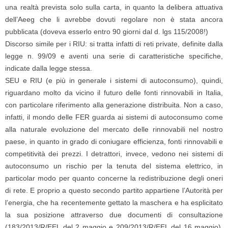
una realtà prevista solo sulla carta, in quanto la delibera attuativa
dell’Aeeg che li avrebbe dovuti regolare non è stata ancora
pubblicata (doveva esserlo entro 90 giorni dal d. lgs 115/2008!)
Discorso simile per i RIU: si tratta infatti di reti private, definite dalla
legge n. 99/09 e aventi una serie di caratteristiche specifiche,
indicate dalla legge stessa.
SEU e RIU (e più in generale i sistemi di autoconsumo), quindi,
riguardano molto da vicino il futuro delle fonti rinnovabili in Italia,
con particolare riferimento alla generazione distribuita. Non a caso,
infatti, il mondo delle FER guarda ai sistemi di autoconsumo come
alla naturale evoluzione del mercato delle rinnovabili nel nostro
paese, in quanto in grado di coniugare efficienza, fonti rinnovabili e
competitività dei prezzi. I detrattori, invece, vedono nei sistemi di
autoconsumo un rischio per la tenuta del sistema elettrico, in
particolar modo per quanto concerne la redistribuzione degli oneri
di rete. E proprio a questo secondo partito appartiene l’Autorità per
l’energia, che ha recentemente gettato la maschera e ha esplicitato
la sua posizione attraverso due documenti di consultazione
(183/2013/R/EEL del 2 maggio e 209/2013/R/EEL del 16 maggio),