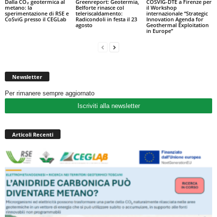
Dalla CO₂ geotermica al
Greenreport: Geotermia,
COSVIG-DTE a Firenze per
metano: la
Belforte rinasce col
il Workshop
sperimentazione di RSE e
teleriscaldamento:
internazionale “Strategic
CoSviG presso il CEGLab
Radicondoli in festa il 23
Innovation Agenda for
agosto
Geothermal Exploitation
in Europe”
Newsletter
Per rimanere sempre aggiornato
Iscriviti alla newsletter
Articoli Recenti