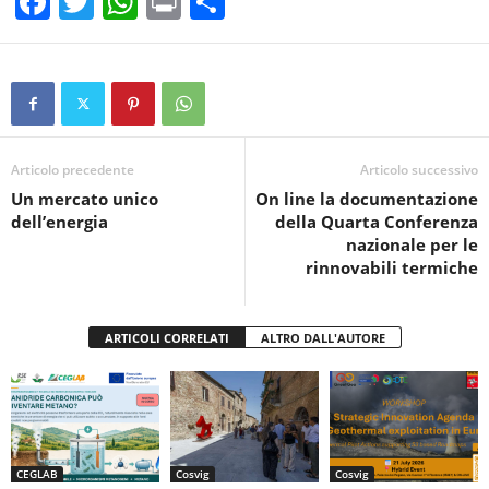
F
T
W
Pr
C
a
wi
h
in
o
c
tt
at
t
n
e
er
s
di
b
A
vi
o
p
di
Articolo precedente
Articolo successivo
Un mercato unico
On line la documentazione
o
p
dell’energia
della Quarta Conferenza
k
nazionale per le
rinnovabili termiche
ARTICOLI CORRELATI
ALTRO DALL'AUTORE
CEGLAB
Cosvig
Cosvig