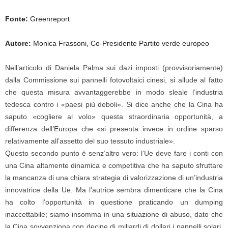
Fonte:
Greenreport
Autore:
Monica Frassoni, Co-Presidente Partito verde europeo
Nell’articolo di Daniela Palma sui dazi imposti (provvisoriamente)
dalla Commissione sui pannelli fotovoltaici cinesi, si allude al fatto
che questa misura avvantaggerebbe in modo sleale l’industria
tedesca contro i «paesi più deboli». Si dice anche che la Cina ha
saputo «cogliere al volo» questa straordinaria opportunità, a
differenza dell’Europa che «si presenta invece in ordine sparso
relativamente all’assetto del suo tessuto industriale».
Questo secondo punto è senz’altro vero: l’Ue deve fare i conti con
una Cina altamente dinamica e competitiva che ha saputo sfruttare
la mancanza di una chiara strategia di valorizzazione di un’industria
innovatrice della Ue. Ma l’autrice sembra dimenticare che la Cina
ha colto l’opportunità in questione praticando un dumping
inaccettabile; siamo insomma in una situazione di abuso, dato che
la Cina sovvenziona con decine di miliardi di dollari i pannelli solari,