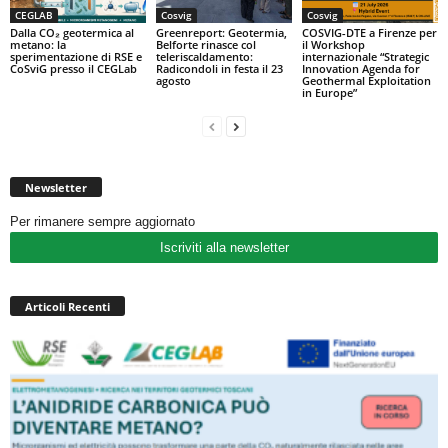
CEGLAB
Cosvig
Cosvig
Dalla CO₂ geotermica al
Greenreport: Geotermia,
COSVIG-DTE a Firenze per
metano: la
Belforte rinasce col
il Workshop
sperimentazione di RSE e
teleriscaldamento:
internazionale “Strategic
CoSviG presso il CEGLab
Radicondoli in festa il 23
Innovation Agenda for
agosto
Geothermal Exploitation
in Europe”
Newsletter
Per rimanere sempre aggiornato
Iscriviti alla newsletter
Articoli Recenti