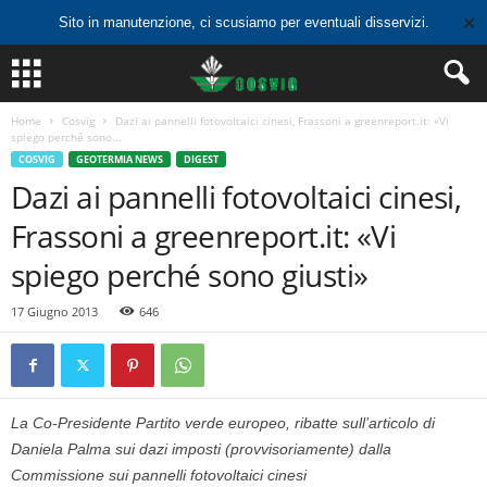
✕
Sito in manutenzione, ci scusiamo per eventuali disservizi.
Home
Cosvig
Dazi ai pannelli fotovoltaici cinesi, Frassoni a greenreport.it: «Vi
spiego perché sono...
COSVIG
GEOTERMIA NEWS
DIGEST
Dazi ai pannelli fotovoltaici cinesi,
Frassoni a greenreport.it: «Vi
spiego perché sono giusti»
17 Giugno 2013
646
La Co-Presidente Partito verde europeo, ribatte sull’articolo di
Daniela Palma sui dazi imposti (provvisoriamente) dalla
Commissione sui pannelli fotovoltaici cinesi