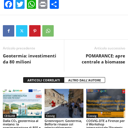
F
T
W
Pr
C
a
wi
h
in
o
c
tt
at
t
n
e
er
s
di
b
A
vi
o
p
di
Articolo precedente
Articolo successivo
Geotermia: investimenti
POMARANCE: apre
o
p
da 80 milioni
centrale a biomasse
k
ARTICOLI CORRELATI
ALTRO DALL'AUTORE
CEGLAB
Cosvig
Cosvig
Dalla CO₂ geotermica al
Greenreport: Geotermia,
COSVIG-DTE a Firenze per
metano: la
Belforte rinasce col
il Workshop
sperimentazione di RSE e
teleriscaldamento:
internazionale “Strategic