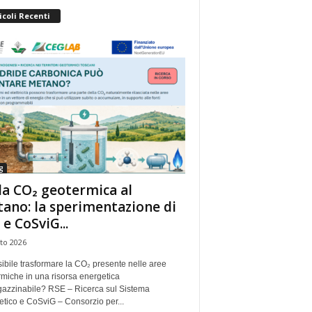
icoli Recenti
g
la CO₂ geotermica al
ano: la sperimentazione di
 e CoSviG...
to 2026
ibile trasformare la CO₂ presente nelle aree
miche in una risorsa energetica
azzinabile? RSE – Ricerca sul Sistema
tico e CoSviG – Consorzio per...