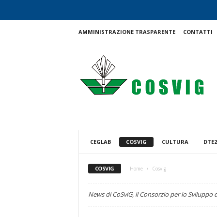
AMMINISTRAZIONE TRASPARENTE
CONTATTI
C
o
s
v
i
g
CEGLAB
COSVIG
CULTURA
DTE2
COSVIG
Home
Cosvig
News di CoSviG, il Consorzio per lo Sviluppo