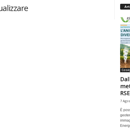
ualizzare
Art
Cosvi
Dal
met
RSE
7 Agos
È poss
geoter
immag
Energe