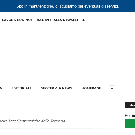
Sito in manutenzione, ci scusiamo per eventuali disservizi.
LAVORA CON NOI
ISCRIVITI ALLA NEWSLETTER
V
EDITORIALI
GEOTERMIA NEWS
HOMEPAGE
New
Per r
 delle Aree Geotermiche della Toscana