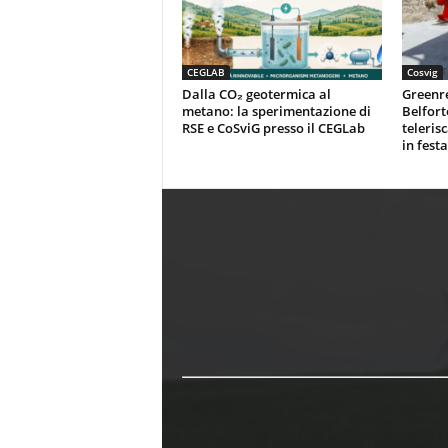
CEGLAB
Cosvig
Dalla CO₂ geotermica al
Greenr
metano: la sperimentazione di
Belfort
RSE e CoSviG presso il CEGLab
teleris
in festa