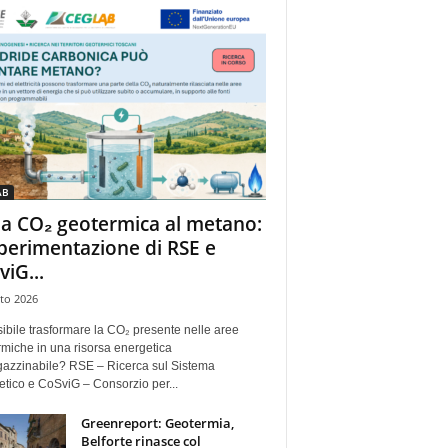
AB
la CO₂ geotermica al metano:
sperimentazione di RSE e
viG...
to 2026
ibile trasformare la CO₂ presente nelle aree
miche in una risorsa energetica
azzinabile? RSE – Ricerca sul Sistema
tico e CoSviG – Consorzio per...
Greenreport: Geotermia,
Belforte rinasce col