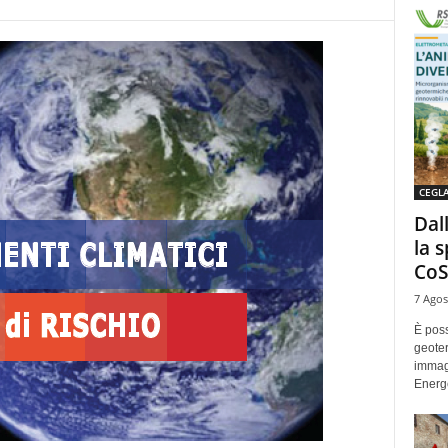
CEGL
Dal
la 
CoS
7 Agos
È poss
geoter
immag
Energe