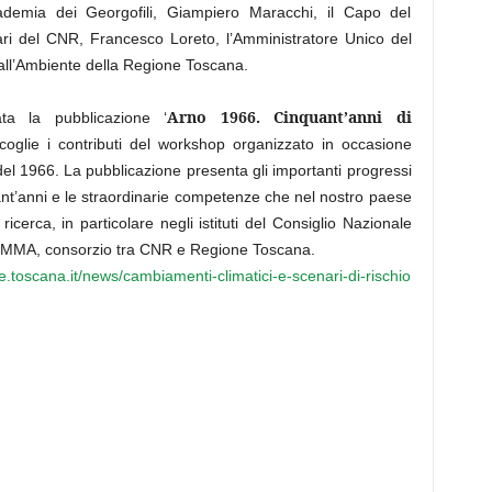
cademia dei Georgofili, Giampiero Maracchi, il Capo del
ari del CNR, Francesco Loreto, l’Amministratore Unico del
all’Ambiente della Regione Toscana.
Arno 1966. Cinquant’anni di
ata la pubblicazione ‘
coglie i contributi del workshop organizzato in occasione
 del 1966. La pubblicazione presenta gli importanti progressi
uant’anni e le straordinarie competenze che nel nostro paese
icerca, in particolare negli istituti del Consiglio Nazionale
il LaMMA, consorzio tra CNR e Regione Toscana.
.toscana.it/news/cambiamenti-climatici-e-scenari-di-rischio