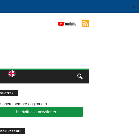
✕
sletter
imanere sempre aggiornato
Iscriviti alla newsletter
icoli Recenti