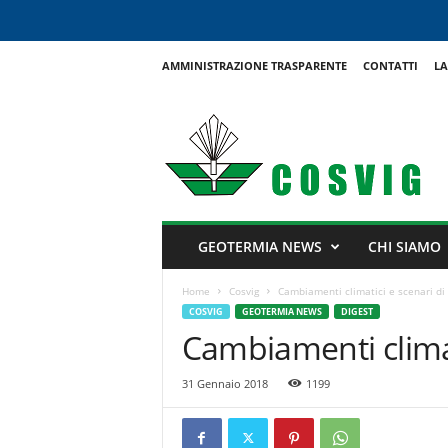
AMMINISTRAZIONE TRASPARENTE
CONTATTI
LA
C
o
s
v
i
g
GEOTERMIA NEWS
CHI SIAMO
Home
Cosvig
Cambiamenti climatici e scenari di 
COSVIG
GEOTERMIA NEWS
DIGEST
Cambiamenti climati
31 Gennaio 2018
1199