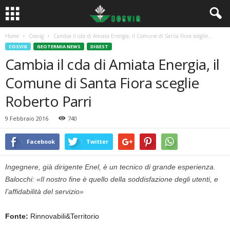
Home
Cosvig
Cambia il cda di Amiata Energia, il Comune di Santa Fiora sceglie...
COSVIG
GEOTERMIA NEWS
DIGEST
Cambia il cda di Amiata Energia, il
Comune di Santa Fiora sceglie
Roberto Parri
9 Febbraio 2016
740
Facebook
Twitter
Ingegnere, già dirigente Enel, è un tecnico di grande esperienza.
Balocchi: «Il nostro fine è quello della soddisfazione degli utenti, e
l’affidabilità del servizio»
Fonte:
Rinnovabili&Territorio