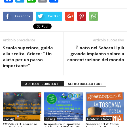
a
wi
h
in
o
c
tt
at
t
n
Facebook
Twitter
e
er
s
di
b
A
vi
Articolo precedente
Articolo successivo
o
p
di
Scuola superiore, guida
È nato nel Sahara il più
o
p
alla scelta. Grieco: ” Un
grande impianto solare a
k
aiuto per un passo
concentrazione del mondo
importante”
ARTICOLI CORRELATI
ALTRO DALL'AUTORE
Cosvig
Cosvig
Geotermia News
COSVIG-DTE a Firenze
In apertura lo sportello
Greenreport.it: Come