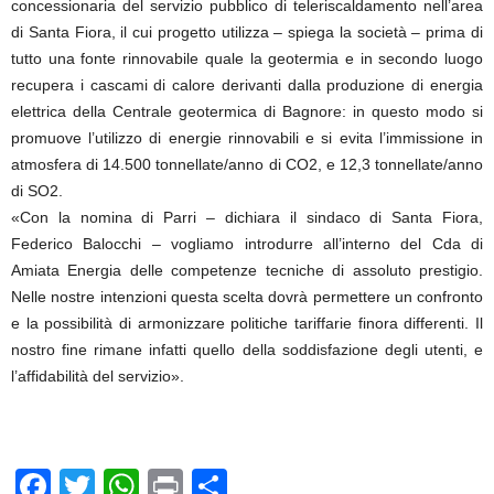
concessionaria del servizio pubblico di teleriscaldamento nell’area
di Santa Fiora, il cui progetto utilizza – spiega la società – prima di
tutto una fonte rinnovabile quale la geotermia e in secondo luogo
recupera i cascami di calore derivanti dalla produzione di energia
elettrica della Centrale geotermica di Bagnore: in questo modo si
promuove l’utilizzo di energie rinnovabili e si evita l’immissione in
atmosfera di 14.500 tonnellate/anno di CO2, e 12,3 tonnellate/anno
di SO2.
«Con la nomina di Parri – dichiara il sindaco di Santa Fiora,
Federico Balocchi – vogliamo introdurre all’interno del Cda di
Amiata Energia delle competenze tecniche di assoluto prestigio.
Nelle nostre intenzioni questa scelta dovrà permettere un confronto
e la possibilità di armonizzare politiche tariffarie finora differenti. Il
nostro fine rimane infatti quello della soddisfazione degli utenti, e
l’affidabilità del servizio».
F
T
W
Pr
C