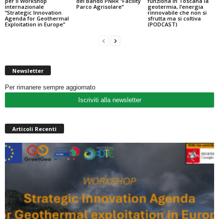
per il Workshop
del Bando PNRR “Facility
funziona in Toscana la
internazionale
Parco Agrisolare”
geotermia, l’energia
“Strategic Innovation
rinnovabile che non si
Agenda for Geothermal
sfrutta ma si coltiva
Exploitation in Europe”
(PODCAST)
Newsletter
Per rimanere sempre aggiornato
Iscriviti alla newsletter
Articoli Recenti