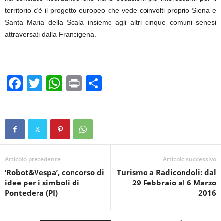
territorio c’è il progetto europeo che vede coinvolti proprio Siena e
Santa Maria della Scala insieme agli altri cinque comuni senesi
attraversati dalla Francigena.
F
T
W
Pr
C
a
wi
h
in
o
c
tt
at
t
n
e
er
s
di
b
A
vi
o
p
di
Articolo precedente
Articolo successivo
‘Robot&Vespa’, concorso di
Turismo a Radicondoli: dal
o
p
idee per i simboli di
29 Febbraio al 6 Marzo
k
Pontedera (PI)
2016