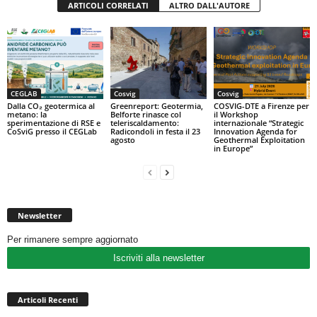
ARTICOLI CORRELATI
ALTRO DALL'AUTORE
CEGLAB
Cosvig
Cosvig
Dalla CO₂ geotermica al
Greenreport: Geotermia,
COSVIG-DTE a Firenze per
metano: la
Belforte rinasce col
il Workshop
sperimentazione di RSE e
teleriscaldamento:
internazionale “Strategic
CoSviG presso il CEGLab
Radicondoli in festa il 23
Innovation Agenda for
agosto
Geothermal Exploitation
in Europe”
Newsletter
Per rimanere sempre aggiornato
Iscriviti alla newsletter
Articoli Recenti