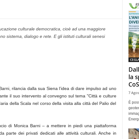
ucazione culturale democratica, cioè ad una maggiore
no sistema, dialogo e rete. E gli istituti culturali senesi
CEGL
Dal
la 
CoS
arni, rilancia dalla sua Siena l’idea di dare impulso ad uno
7 Agos
ante il suo intervento al convegno sul tema "Città e culture
È poss
ia della Scala nel corso della visita alla città del Palio del
geoter
immag
Energe
ncio di Monica Barni – a mettere in piedi una piattaforma
a parte dei privati dedicati alle attività culturali. Anche in