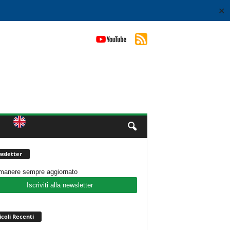
✕
sletter
imanere sempre aggiornato
Iscriviti alla newsletter
icoli Recenti