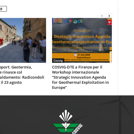
RE
Cosvig
eport: Geotermia,
COSVIG-DTE a Firenze per il
e rinasce col
Workshop internazionale
caldamento: Radicondoli
“Strategic Innovation Agenda
 il 23 agosto
for Geothermal Exploitation in
Europe”