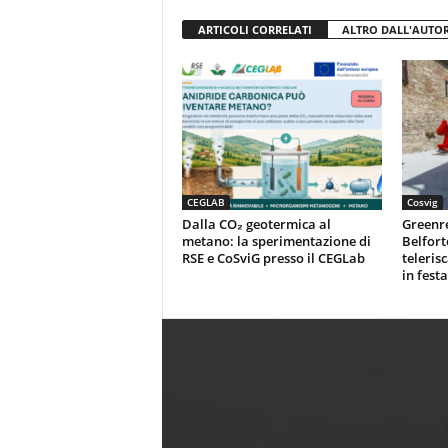
ARTICOLI CORRELATI
ALTRO DALL'AUTO
CEGLAB
Cosvig
Dalla CO₂ geotermica al
Greenr
metano: la sperimentazione di
Belfort
RSE e CoSviG presso il CEGLab
teleris
in festa