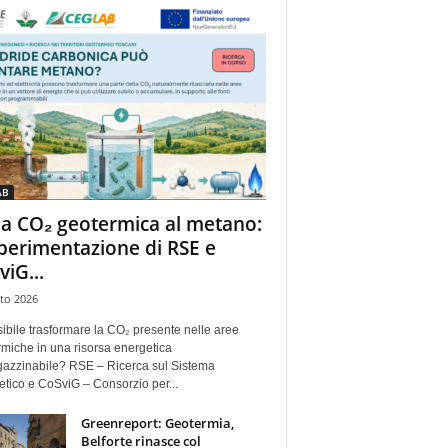
AB
la CO₂ geotermica al metano:
sperimentazione di RSE e
viG...
to 2026
ibile trasformare la CO₂ presente nelle aree
miche in una risorsa energetica
azzinabile? RSE – Ricerca sul Sistema
tico e CoSviG – Consorzio per...
Greenreport: Geotermia,
Belforte rinasce col