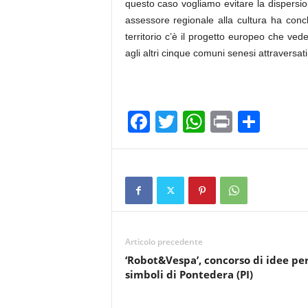
questo caso vogliamo evitare la dispersi
assessore regionale alla cultura ha concl
territorio c’è il progetto europeo che ve
agli altri cinque comuni senesi attraversat
F
T
W
Pr
C
a
wi
h
in
o
c
tt
at
t
n
e
er
s
di
b
A
vi
o
p
di
Articolo precedente
o
p
‘Robot&Vespa’, concorso di idee per
k
simboli di Pontedera (PI)