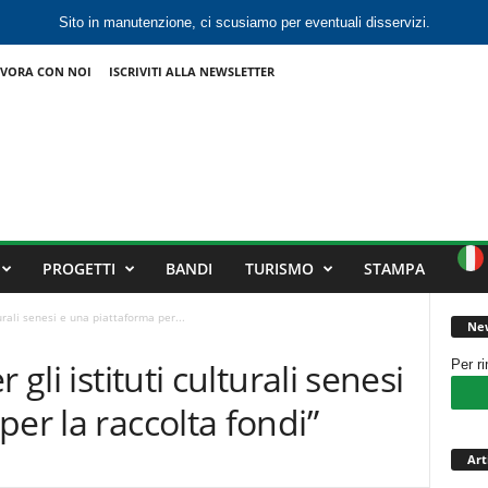
Sito in manutenzione, ci scusiamo per eventuali disservizi.
VORA CON NOI
ISCRIVITI ALLA NEWSLETTER
PROGETTI
BANDI
TURISMO
STAMPA
turali senesi e una piattaforma per...
New
 gli istituti culturali senesi
Per r
er la raccolta fondi”
Art