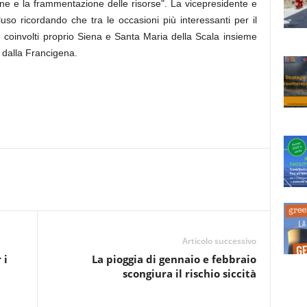
one e la frammentazione delle risorse".
La vicepresidente e
uso ricordando che tra le occasioni più interessanti per il
de coinvolti proprio Siena e Santa Maria della Scala insieme
i dalla Francigena.
Articolo successivo
 i
La pioggia di gennaio e febbraio
scongiura il rischio siccità