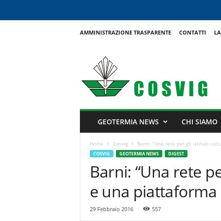
AMMINISTRAZIONE TRASPARENTE
CONTATTI
LA
C
o
s
v
i
g
GEOTERMIA NEWS
CHI SIAMO
Home
Cosvig
Barni: “Una rete per gli istituti cul
COSVIG
GEOTERMIA NEWS
DIGEST
Barni: “Una rete per
e una piattaforma p
29 Febbraio 2016
557