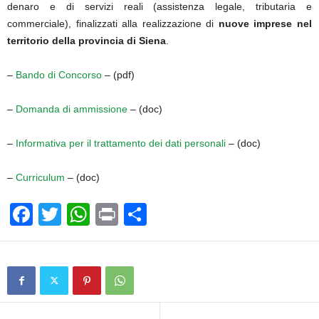
denaro e di servizi reali (assistenza legale, tributaria e
commerciale), finalizzati alla realizzazione di
nuove imprese nel
territorio della provincia di Siena
.
–
Bando di Concorso
– (pdf)
–
Domanda di ammissione
– (doc)
–
Informativa per il trattamento dei dati personali
– (doc)
–
Curriculum
– (doc)
F
T
W
Pr
C
a
wi
h
in
o
c
tt
at
t
n
e
er
s
di
b
A
vi