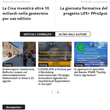
o
p
di
Articolo precedente
Articolo successivo
La Cina investirà oltre 10
La giornata formativa del
o
p
miliardi nella geotermia
progetto LIFE+ PProSpot
k
per uso edilizio
ARTICOLI CORRELATI
ALTRO DALL'AUTORE
Cosvig
Cosvig
Cosvig
Greenreport: Geotermia,
COSVIG-DTE a Firenze per
In apertura lo sportello
Belforte rinasce col
il Workshop
del Bando PNRR “Facility
teleriscaldamento:
internazionale “Strategic
Parco Agrisolare”
Radicondoli in festa il 23
Innovation Agenda for
agosto
Geothermal Exploitation
in Europe”
Newsletter