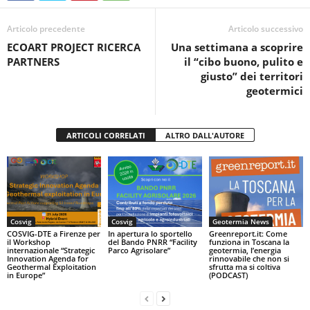
b
A
vi
o
p
di
Articolo precedente
Articolo successivo
ECOART PROJECT RICERCA
Una settimana a scoprire
o
p
PARTNERS
il “cibo buono, pulito e
k
giusto” dei territori
geotermici
ARTICOLI CORRELATI
ALTRO DALL'AUTORE
Cosvig
Cosvig
Geotermia News
COSVIG-DTE a Firenze per
In apertura lo sportello
Greenreport.it: Come
il Workshop
del Bando PNRR “Facility
funziona in Toscana la
internazionale “Strategic
Parco Agrisolare”
geotermia, l’energia
Innovation Agenda for
rinnovabile che non si
Geothermal Exploitation
sfrutta ma si coltiva
in Europe”
(PODCAST)