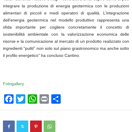
integrare la produzione di energia geotermica con le produzioni
alimentari di piccoli e medi operatori di qualità. L’integrazione
dell’energia geotermica nel modello produttivo rappresenta una
sfida importante per cogliere concretamente il concetto di
sostenibilità ambientale con la valorizzazione economica delle
risorse e la comunicazione al mercato di un prodotto realizzato con
ingredienti "puliti" non solo sul piano grastronomico ma anche sotto
il profilo energetico" ha concluso Cantino.
Fotogallery
F
T
W
Pr
C
a
wi
h
in
o
c
tt
at
t
n
e
er
s
di