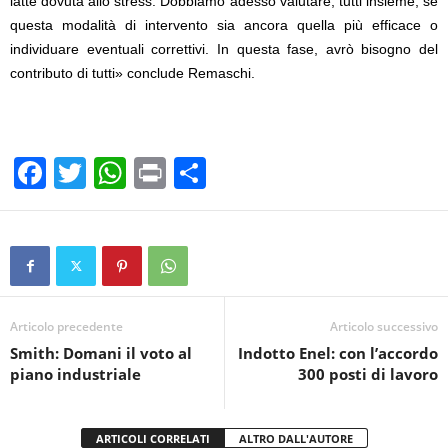
latte dovuta allo stress. Dobbiamo adesso valutare, tutti insieme, se
questa modalità di intervento sia ancora quella più efficace o
individuare eventuali correttivi. In questa fase, avrò bisogno del
contributo di tutti» conclude Remaschi.
F
T
W
Pr
C
a
wi
h
in
o
c
tt
at
t
n
e
er
s
di
b
A
vi
o
p
di
Articolo precedente
Articolo successivo
Smith: Domani il voto al
Indotto Enel: con l’accordo
o
p
piano industriale
300 posti di lavoro
k
ARTICOLI CORRELATI
ALTRO DALL'AUTORE