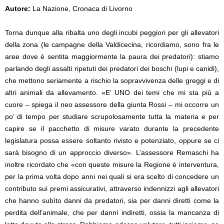
Autore:
La Nazione, Cronaca di Livorno
Torna dunque alla ribalta uno degli incubi peggiori per gli allevatori
della zona (le campagne della Valdicecina, ricordiamo, sono fra le
aree dove è sentita maggiormente la paura dei predatori): stiamo
parlando degli assalti ripetuti dei predatori dei boschi
(lupi e canidi),
che mettono seriamente a rischio la sopravvivenza delle greggi e di
altri animali da allevamento.
«E’ UNO dei temi che mi sta più a
cuore – spiega il neo assessore della giunta Rossi – mi occorre un
po’ di tempo per studiare scrupolosamente tutta la materia e per
capire se il pacchetto di misure varato durante la precedente
legislatura possa essere soltanto rivisto e potenziato, oppure se ci
sarà bisogno di un approccio diverso». L’assessore Remaschi ha
inoltre ricordato che «con queste misure la Regione è interventura,
per la prima volta dopo anni nei quali si era scelto di concedere un
contributo sui premi assicurativi, attraverso indennizzi agli allevatori
che hanno subìto danni da predatori, sia per danni diretti come la
perdita dell’animale, che per danni indiretti, ossia la mancanza di