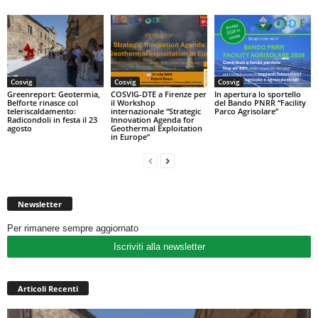
Cosvig
Cosvig
Cosvig
Greenreport: Geotermia,
COSVIG-DTE a Firenze per
In apertura lo sportello
Belforte rinasce col
il Workshop
del Bando PNRR “Facility
teleriscaldamento:
internazionale “Strategic
Parco Agrisolare”
Radicondoli in festa il 23
Innovation Agenda for
agosto
Geothermal Exploitation
in Europe”
Newsletter
Per rimanere sempre aggiornato
Iscriviti alla newsletter
Articoli Recenti