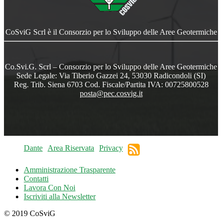
CoSviG Scrl è il Consorzio per lo Sviluppo delle Aree Geotermiche
Co.Svi.G. Scrl – Consorzio per lo Sviluppo delle Aree Geotermiche
Sede Legale: Via Tiberio Gazzei 24, 53030 Radicondoli (SI)
Reg. Trib. Siena 6703 Cod. Fiscale/Partita IVA: 00725800528
posta@pec.cosvig.it
Dante
Area Riservata
Privacy
Amministrazione Trasparente
Contatti
Lavora Con Noi
Iscriviti alla Newsletter
© 2019 CoSviG