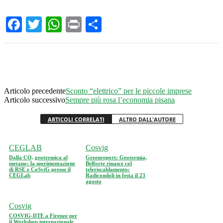
Facebook
Twitter
WhatsApp
Print
Condividi
Articolo precedente
Sconto “elettrico” per le piccole imprese
Articolo successivo
Sempre più rosa l’economia pisana
ARTICOLI CORRELATI
ALTRO DALL'AUTORE
CEGLAB
Cosvig
Dalla CO₂ geotermica al
Greenreport: Geotermia,
metano: la sperimentazione
Belforte rinasce col
di RSE e CoSviG presso il
teleriscaldamento:
CEGLab
Radicondoli in festa il 23
agosto
Cosvig
COSVIG-DTE a Firenze per
il Workshop internazionale