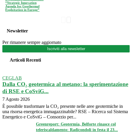
“Strategic Innovation
Agenda for Geothermal
Exploitation in Europe”
Newsletter
Per rimanere sempre aggiornato
Iscriviti alla newsletter
Articoli Recenti
CEGLAB
Dalla CO₂ geotermica al metano: la sperimentazione
di RSE e CoSviG...
7 Agosto 2026
È possibile trasformare la CO₂ presente nelle aree geotermiche in
una risorsa energetica immagazzinabile? RSE – Ricerca sul Sistema
Energetico e CoSviG – Consorzio per...
Greenreport: Geotermia, Belforte rinasce col
teleriscaldamento: Radicondoli in festa il 23...