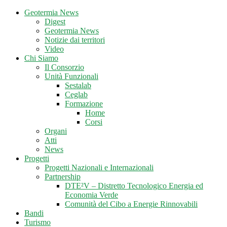
Geotermia News
Digest
Geotermia News
Notizie dai territori
Video
Chi Siamo
Il Consorzio
Unità Funzionali
Sestalab
Ceglab
Formazione
Home
Corsi
Organi
Atti
News
Progetti
Progetti Nazionali e Internazionali
Partnership
DTE²V – Distretto Tecnologico Energia ed
Economia Verde
Comunità del Cibo a Energie Rinnovabili
Bandi
Turismo