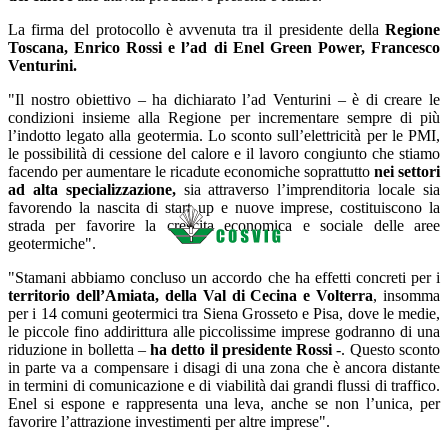
La firma del protocollo è avvenuta tra il presidente della
Regione
Toscana, Enrico Rossi e l’ad di Enel Green Power, Francesco
Venturini.
"Il nostro obiettivo – ha dichiarato l’ad Venturini – è di creare le
condizioni insieme alla Regione per incrementare sempre di più
l’indotto legato alla geotermia. Lo sconto sull’elettricità per le PMI,
le possibilità di cessione del calore e il lavoro congiunto che stiamo
facendo per aumentare le ricadute economiche soprattutto
nei settori
ad alta specializzazione,
sia attraverso l’imprenditoria locale sia
favorendo la nascita di start up e nuove imprese, costituiscono la
strada per favorire la crescita economica e sociale delle aree
geotermiche".
"Stamani abbiamo concluso un accordo che ha effetti concreti per i
territorio dell’Amiata, della Val di Cecina e Volterra
, insomma
per i 14 comuni geotermici tra Siena Grosseto e Pisa, dove le medie,
le piccole fino addirittura alle piccolissime imprese godranno di una
riduzione in bolletta –
ha detto il presidente Rossi
-. Questo sconto
in parte va a compensare i disagi di una zona che è ancora distante
in termini di comunicazione e di viabilità dai grandi flussi di traffico.
Enel si espone e rappresenta una leva, anche se non l’unica, per
favorire l’attrazione investimenti per altre imprese".