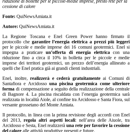
riduzione di bollette per le piccole-medie imprese, presto rete per la
cessione di calore
Fonte:
QuiNewsAmiata.it
Autore:
QuiNewsAmiata.it
La Regione Toscana e Enel Green Power hanno firmato il
protocollo che
garantire l’energia elettrica a prezzi più leggeri
per le piccole e medie imprese dei 16 comuni geotermici. Enel si
impegna a praticare
un’offerta di energia elettrica
con una
riduzione fino a circa il 10% in bolletta per le piccole e medie
imprese dei territori geotermici, un prezzo dell’energia allineato a
quelli che Enel pratica già ai grandi clienti industriali.
Enel, inoltre,
realizzerà e cederà gratuitamente
ai Comuni di
Santafiora e Arcidosso
una piscina geotermica come ulteriore
forma
di compensazione a seguito della realizzazione della centrale
di Bagnore 4. La piscina riscaldata con l’energia geotermica sarà
realizzata in località Aiole, al confine tra Arcidosso e Santa Fiora, sul
versante grossetano del Monte Amiata.
Il protocollo, in linea con la prima revisione degli accordi con Enel
del 2013,
regola altri aspetti locali
: nell’area delle Aiuole, tra
Arcidosso e Sesta, Enel realizzerà
una rete per favorire la cessione
del calore
alle attività produttive presenti e future.