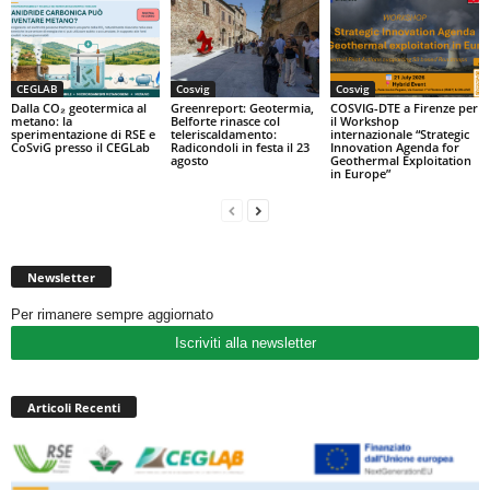
CEGLAB
Cosvig
Cosvig
Dalla CO₂ geotermica al
Greenreport: Geotermia,
COSVIG-DTE a Firenze per
metano: la
Belforte rinasce col
il Workshop
sperimentazione di RSE e
teleriscaldamento:
internazionale “Strategic
CoSviG presso il CEGLab
Radicondoli in festa il 23
Innovation Agenda for
agosto
Geothermal Exploitation
in Europe”
Newsletter
Per rimanere sempre aggiornato
Iscriviti alla newsletter
Articoli Recenti