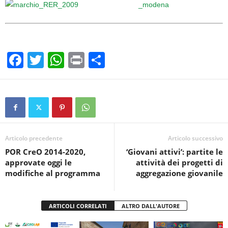
F
T
W
Pr
C
a
wi
h
in
o
c
tt
at
t
n
e
er
s
di
b
A
vi
o
p
di
Articolo precedente
Articolo successivo
POR CreO 2014-2020,
‘Giovani attivi’: partite le
o
p
approvate oggi le
attività dei progetti di
k
modifiche al programma
aggregazione giovanile
ARTICOLI CORRELATI
ALTRO DALL'AUTORE