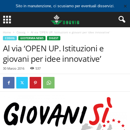
✕
Sito in manutenzione, ci scusiamo per eventuali disservizi.
Home
Cosvig
Al via ‘OPEN UP. Istituzioni e giovani per idee innovative’
COSVIG
GEOTERMIA NEWS
DIGEST
Al via ‘OPEN UP. Istituzioni e
giovani per idee innovative’
30 Marzo 2016
537