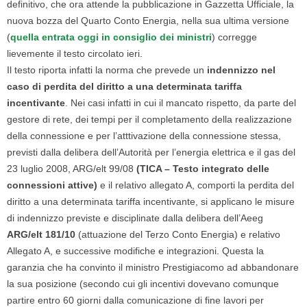
definitivo, che ora attende la pubblicazione in Gazzetta Ufficiale, la
nuova bozza del Quarto Conto Energia, nella sua ultima versione
(
quella entrata oggi in consiglio dei ministri
) corregge
lievemente il testo circolato ieri.
Il testo riporta infatti la norma che prevede un
indennizzo nel
caso di perdita del diritto a una determinata tariffa
incentivante
. Nei casi infatti in cui il mancato rispetto, da parte del
gestore di rete, dei tempi per il completamento della realizzazione
della connessione e per l’atttivazione della connessione stessa,
previsti dalla delibera dell’Autorità per l’energia elettrica e il gas del
23 luglio 2008, ARG/elt 99/08
(TICA – Testo integrato delle
connessioni attive)
e il relativo allegato A, comporti la perdita del
diritto a una determinata tariffa incentivante, si applicano le misure
di indennizzo previste e disciplinate dalla delibera dell’Aeeg
ARG/elt 181/10
(attuazione del Terzo Conto Energia) e relativo
Allegato A, e successive modifiche e integrazioni. Questa la
garanzia che ha convinto il ministro Prestigiacomo ad abbandonare
la sua posizione (secondo cui gli incentivi dovevano comunque
partire entro 60 giorni dalla comunicazione di fine lavori per