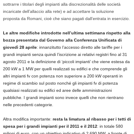
sottrarre i titolari degli impianti alla discrezionalità delle società
incaricate dell’allaccio alla rete) e ad accettare la soluzione
proposta da Romani, cioè che siano pagati dall’entrata in esercizio.
Le altre modifiche introdotte nell’ultima settimana rispetto alla
bozza presentata dal Governo alla Conferenza Unificata di
giovedì 28 aprile
: innanzitutto l’accesso diretto alle tariffe per i
grandi impianti senza quindi l’iscrizione ai relativi registri fino al 31
agosto 2011 e la definizione di ‘piccoli impianti’ che viene estesa da
200 kW a 1 MW per quelli realizzati su edifici e che comprende gli
altri impianti fv con potenza non superiore a 200 kW operanti in
regime di scambio sul posto nonché gli impianti fv di potenza
qualsiasi realizzati su edifici ed aree delle amministrazioni
pubbliche. I grandi impianti sono invece quelli che non rientrano
nelle precedenti categorie.
Altra modifica importante:
resta la limatura al ribasso per i tetti di
spesa per i grandi impianti per il 2011 e il 2012
: in totale 580
milioni di euro, con un obiettivo indicativo di 2.690 MW, a fronte di