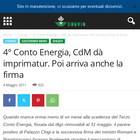
✕
Sito in manutenzione, ci scusiamo per eventuali disservizi.
Home
Cosvig
4° Conto Energia, CdM dà imprimatur. Poi arriva anche la firma
COSVIG
GEOTERMIA NEWS
DIGEST
4° Conto Energia, CdM dà
imprimatur. Poi arriva anche la
firma
4 Maggio 2011
925
Quando manca ormai meno di un mese alla scadenza del Terzo
Conto Energia, fissata dal dlgs rinnovabili al 31 maggio, il parere
positivo di Palazzo Chigi e la successiva firma dei ministri Romani e
Prestigiacomo faranno finalmente ripartire il meccanismo di