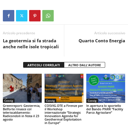
c
tt
at
t
n
e
er
s
di
b
A
vi
o
p
di
Articolo precedente
Articolo successivo
La geotermia si fa strada
Quarto Conto Energia
o
p
anche nelle isole tropicali
k
ARTICOLI CORRELATI
ALTRO DALL'AUTORE
Cosvig
Cosvig
Cosvig
Greenreport: Geotermia,
COSVIG-DTE a Firenze per
In apertura lo sportello
Belforte rinasce col
il Workshop
del Bando PNRR “Facility
teleriscaldamento:
internazionale “Strategic
Parco Agrisolare”
Radicondoli in festa il 23
Innovation Agenda for
agosto
Geothermal Exploitation
in Europe”