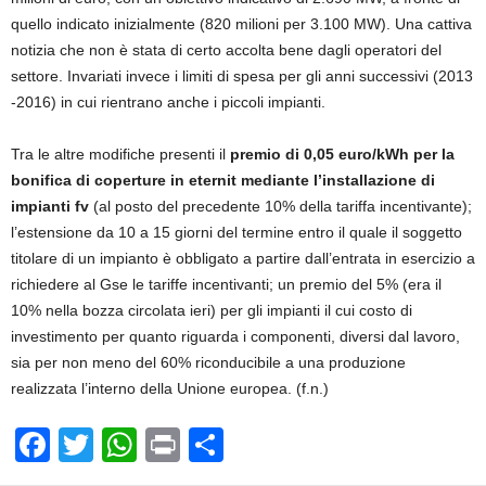
quello indicato inizialmente (820 milioni per 3.100 MW). Una cattiva
notizia che non è stata di certo accolta bene dagli operatori del
settore. Invariati invece i limiti di spesa per gli anni successivi (2013
-2016) in cui rientrano anche i piccoli impianti.
Tra le altre modifiche presenti il
premio di 0,05 euro/kWh per la
bonifica di coperture in eternit mediante l’installazione di
impianti fv
(al posto del precedente 10% della tariffa incentivante);
l’estensione da 10 a 15 giorni del termine entro il quale il soggetto
titolare di un impianto è obbligato a partire dall’entrata in esercizio a
richiedere al Gse le tariffe incentivanti; un premio del 5% (era il
10% nella bozza circolata ieri) per gli impianti il cui costo di
investimento per quanto riguarda i componenti, diversi dal lavoro,
sia per non meno del 60% riconducibile a una produzione
realizzata l’interno della Unione europea. (f.n.)
F
T
W
Pr
C
a
wi
h
in
o