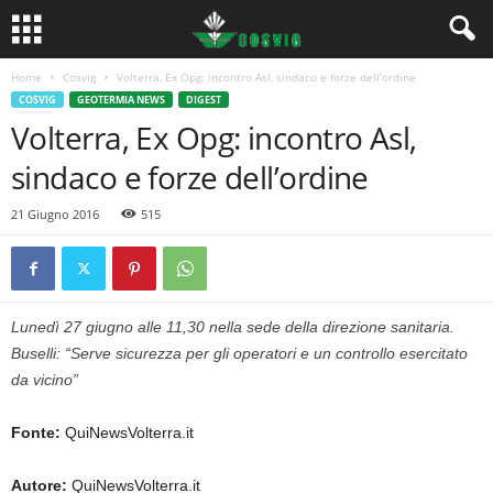
Home
Cosvig
Volterra, Ex Opg: incontro Asl, sindaco e forze dell’ordine
COSVIG
GEOTERMIA NEWS
DIGEST
Volterra, Ex Opg: incontro Asl,
sindaco e forze dell’ordine
21 Giugno 2016
515
Lunedì 27 giugno alle 11,30 nella sede della direzione sanitaria.
Buselli: “Serve sicurezza per gli operatori e un controllo esercitato
da vicino”
Fonte:
QuiNewsVolterra.it
Autore:
QuiNewsVolterra.it