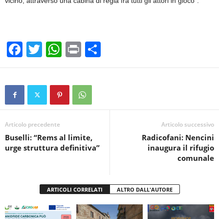
vicino, attraverso una cabina di regia fra tutti gli attori in gioco".
F
T
W
Pr
C
a
wi
h
in
o
c
tt
at
t
n
e
er
s
di
b
A
vi
o
p
di
Articolo precedente
Articolo successivo
Buselli: “Rems al limite,
Radicofani: Nencini
o
p
urge struttura definitiva”
inaugura il rifugio
k
comunale
ARTICOLI CORRELATI
ALTRO DALL'AUTORE