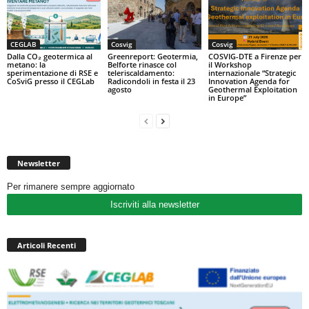
CEGLAB
Cosvig
Cosvig
Dalla CO₂ geotermica al
Greenreport: Geotermia,
COSVIG-DTE a Firenze per
metano: la
Belforte rinasce col
il Workshop
sperimentazione di RSE e
teleriscaldamento:
internazionale “Strategic
CoSviG presso il CEGLab
Radicondoli in festa il 23
Innovation Agenda for
agosto
Geothermal Exploitation
in Europe”
Newsletter
Per rimanere sempre aggiornato
Iscriviti alla newsletter
Articoli Recenti