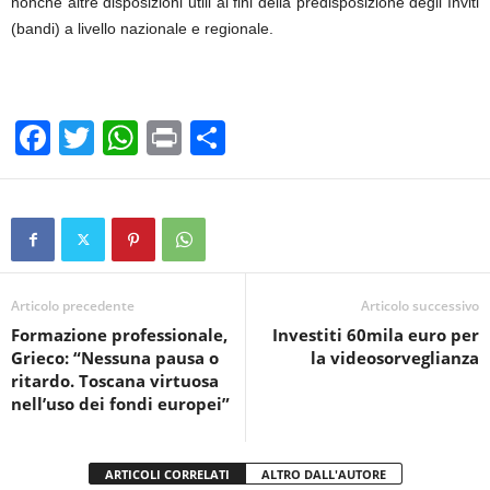
nonché altre disposizioni utili ai fini della predisposizione degli Inviti
(bandi) a livello nazionale e regionale.
F
T
W
Pr
C
a
wi
h
in
o
c
tt
at
t
n
e
er
s
di
b
A
vi
o
p
di
Articolo precedente
Articolo successivo
Formazione professionale,
Investiti 60mila euro per
o
p
Grieco: “Nessuna pausa o
la videosorveglianza
k
ritardo. Toscana virtuosa
nell’uso dei fondi europei”
ARTICOLI CORRELATI
ALTRO DALL'AUTORE