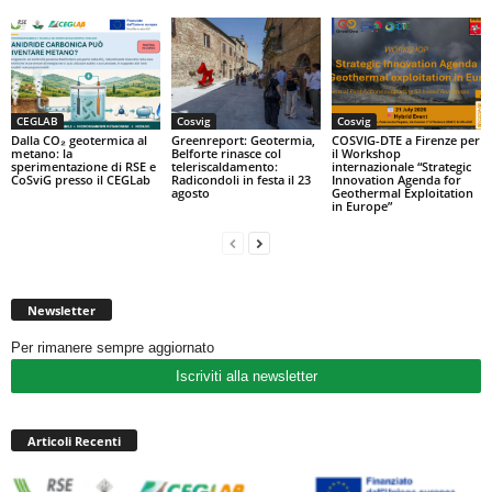
CEGLAB
Cosvig
Cosvig
Dalla CO₂ geotermica al
Greenreport: Geotermia,
COSVIG-DTE a Firenze per
metano: la
Belforte rinasce col
il Workshop
sperimentazione di RSE e
teleriscaldamento:
internazionale “Strategic
CoSviG presso il CEGLab
Radicondoli in festa il 23
Innovation Agenda for
agosto
Geothermal Exploitation
in Europe”
Newsletter
Per rimanere sempre aggiornato
Iscriviti alla newsletter
Articoli Recenti