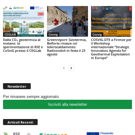
CEGLAB
Cosvig
Cosvig
Dalla CO₂ geotermica al
Greenreport: Geotermia,
COSVIG-DTE a Firenze per
metano: la
Belforte rinasce col
il Workshop
sperimentazione di RSE e
teleriscaldamento:
internazionale “Strategic
CoSviG presso il CEGLab
Radicondoli in festa il 23
Innovation Agenda for
agosto
Geothermal Exploitation
in Europe”
Newsletter
Per rimanere sempre aggiornato
Iscriviti alla newsletter
Articoli Recenti