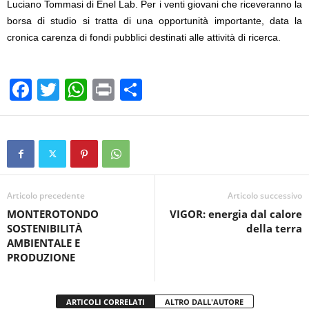
Luciano Tommasi di Enel Lab. Per i venti giovani che riceveranno la
borsa di studio si tratta di una opportunità importante, data la
cronica carenza di fondi pubblici destinati alle attività di ricerca.
F
T
W
Pr
C
a
wi
h
in
o
c
tt
at
t
n
e
er
s
di
b
A
vi
o
p
di
Articolo precedente
Articolo successivo
MONTEROTONDO
VIGOR: energia dal calore
o
p
SOSTENIBILITÀ
della terra
k
AMBIENTALE E
PRODUZIONE
ARTICOLI CORRELATI
ALTRO DALL'AUTORE