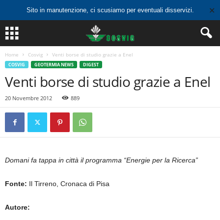
✕
Sito in manutenzione, ci scusiamo per eventuali disservizi.
Home
Cosvig
Venti borse di studio grazie a Enel
COSVIG
GEOTERMIA NEWS
DIGEST
Venti borse di studio grazie a Enel
20 Novembre 2012
889
Domani fa tappa in città il programma “Energie per la Ricerca”
Fonte:
Il Tirreno, Cronaca di Pisa
Autore: