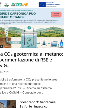
AB
la CO₂ geotermica al metano:
sperimentazione di RSE e
viG...
to 2026
ibile trasformare la CO₂ presente nelle aree
miche in una risorsa energetica
azzinabile? RSE – Ricerca sul Sistema
tico e CoSviG – Consorzio per...
Greenreport: Geotermia,
Belforte rinasce col