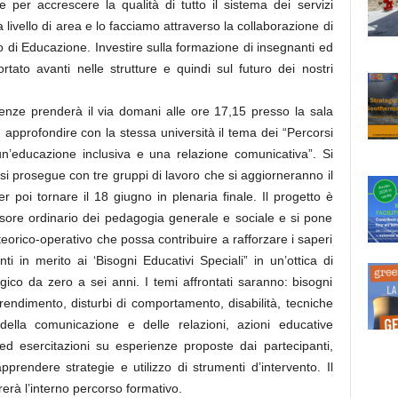
 per accrescere la qualità di tutto il sistema dei servizi
livello di area e lo facciamo attraverso la collaborazione di
o di Educazione. Investire sulla formazione di insegnanti ed
ortato avanti nelle strutture e quindi sul futuro dei nostri
Firenze prenderà il via domani alle ore 17,15 presso la sala
 approfondire con la stessa università il tema dei “Percorsi
 un’educazione inclusiva e una relazione comunicativa”. Si
 si prosegue con tre gruppi di lavoro che si aggiorneranno il
 poi tornare il 18 giugno in plenaria finale. Il progetto è
sore ordinario dei pedagogia generale e sociale e si pone
 teorico-operativo che possa contribuire a rafforzare i saperi
 in merito ai ‘Bisogni Educativi Speciali” in un’ottica di
ico da zero a sei anni. I temi affrontati saranno: bisogni
pprendimento, disturbi di comportamento, disabilità, tecniche
della comunicazione e delle relazioni, azioni educative
 ed esercitazioni su esperienze proposte dai partecipanti,
apprendere strategie e utilizzo di strumenti d’intervento. Il
erà l’interno percorso formativo.