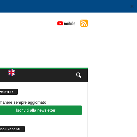
✕
sletter
imanere sempre aggiornato
Iscriviti alla newsletter
icoli Recenti