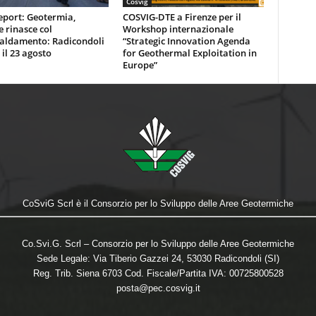
Cosvig
eport: Geotermia,
COSVIG-DTE a Firenze per il
e rinasce col
Workshop internazionale
caldamento: Radicondoli
“Strategic Innovation Agenda
 il 23 agosto
for Geothermal Exploitation in
Europe”
CoSviG Scrl è il Consorzio per lo Sviluppo delle Aree Geotermiche
Co.Svi.G. Scrl – Consorzio per lo Sviluppo delle Aree Geotermiche
Sede Legale: Via Tiberio Gazzei 24, 53030 Radicondoli (SI)
Reg. Trib. Siena 6703 Cod. Fiscale/Partita IVA: 00725800528
posta@pec.cosvig.it