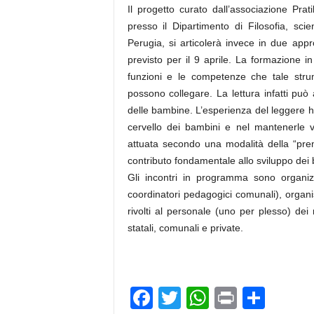
Il progetto curato dall’associazione Prat
presso il Dipartimento di Filosofia, sci
Perugia, si articolerà invece in due ap
previsto per il 9 aprile. La formazione i
funzioni e le competenze che tale strum
possono collegare. La lettura infatti pu
delle bambine. L’esperienza del leggere h
cervello dei bambini e nel mantenerle v
attuata secondo una modalità della “pre
contributo fondamentale allo sviluppo dei ba
Gli incontri in programma sono organi
coordinatori pedagogici comunali), organ
rivolti al personale (uno per plesso) dei n
statali, comunali e private.
F
T
W
Pr
C