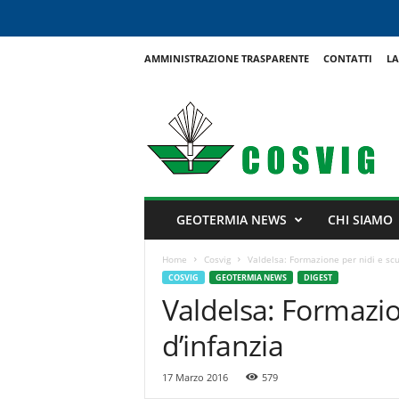
AMMINISTRAZIONE TRASPARENTE
CONTATTI
LA
C
o
s
v
i
g
GEOTERMIA NEWS
CHI SIAMO
Home
Cosvig
Valdelsa: Formazione per nidi e scu
COSVIG
GEOTERMIA NEWS
DIGEST
Valdelsa: Formazio
d’infanzia
17 Marzo 2016
579