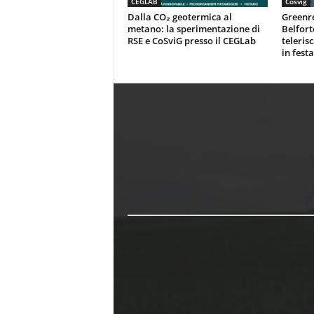
CEGLAB
Cosvig
Dalla CO₂ geotermica al
Greenr
metano: la sperimentazione di
Belfort
RSE e CoSviG presso il CEGLab
teleris
in festa