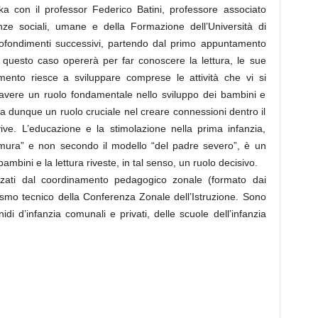
ika con il professor Federico Batini, professore associato
enze sociali, umane e della Formazione dell’Università di
profondimenti successivi, partendo dal primo appuntamento
n questo caso opererà per far conoscere la lettura, le sue
ento riesce a sviluppare comprese le attività che vi si
ò avere un ruolo fondamentale nello sviluppo dei bambini e
a dunque un ruolo cruciale nel creare connessioni dentro il
ive. L’educazione e la stimolazione nella prima infanzia,
mura” e non secondo il modello “del padre severo”, è un
mbini e la lettura riveste, in tal senso, un ruolo decisivo.
zzati dal coordinamento pedagogico zonale (formato dai
ismo tecnico della Conferenza Zonale dell’Istruzione. Sono
idi d’infanzia comunali e privati, delle scuole dell’infanzia