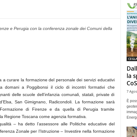
renze e Perugia con la conferenza zonale dei Comuni della
CEGL
Dal
la 
a a curare la formazione del personale dei servizi educativi
CoS
ia domani a Poggibonsi il ciclo di incontri formativi che
7 Agos
anti delle scuole dell’infanzia comunali, statali, private di
È poss
 d’Elsa, San Gimignano, Radicondoli. La formazione sarà
geoter
a Formazione di Firenze e da quella di Perugia tramite
immag
o la Regione Toscana come agenzia formativa.
Energe
qualità – ha detto l’assessore alle Politiche educative del
erenza Zonale per l’Istruzione – Investire nella formazione