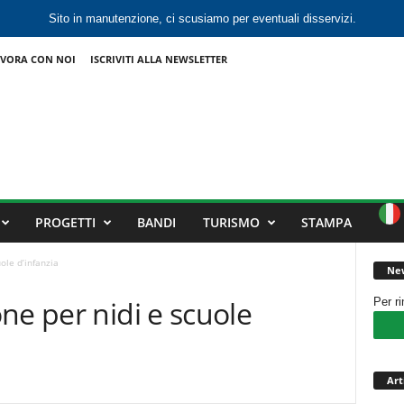
Sito in manutenzione, ci scusiamo per eventuali disservizi.
VORA CON NOI
ISCRIVITI ALLA NEWSLETTER
PROGETTI
BANDI
TURISMO
STAMPA
ole d’infanzia
New
ne per nidi e scuole
Per r
Art