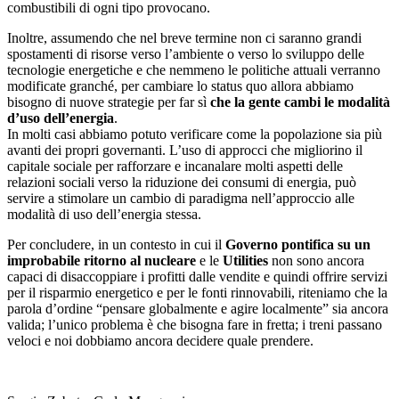
combustibili di ogni tipo provocano.
Inoltre, assumendo che nel breve termine non ci saranno grandi
spostamenti di risorse verso l’ambiente o verso lo sviluppo delle
tecnologie energetiche e che nemmeno le politiche attuali verranno
modificate granché, per cambiare lo status quo allora abbiamo
bisogno di nuove strategie per far sì
che la gente cambi le modalità
d’uso dell’energia
.
In molti casi abbiamo potuto verificare come la popolazione sia più
avanti dei propri governanti. L’uso di approcci che migliorino il
capitale sociale per rafforzare e incanalare molti aspetti delle
relazioni sociali verso la riduzione dei consumi di energia, può
servire a stimolare un cambio di paradigma nell’approccio alle
modalità di uso dell’energia stessa.
Per concludere, in un contesto in cui il
Governo pontifica su un
improbabile ritorno al nucleare
e le
Utilities
non sono ancora
capaci di disaccoppiare i profitti dalle vendite e quindi offrire servizi
per il risparmio energetico e per le fonti rinnovabili, riteniamo che la
parola d’ordine “pensare globalmente e agire localmente” sia ancora
valida; l’unico problema è che bisogna fare in fretta; i treni passano
veloci e noi dobbiamo ancora decidere quale prendere.