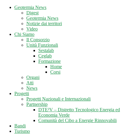
Geotermia News
Digest
Geotermia News
Notizie dai territori
Video
Chi Siamo
Il Consorzio
Unità Funzionali
Sestalab
Ceglab
Formazione
Home
Corsi
Organi
Atti
News
Progetti
Progetti Nazionali e Internazionali
Partnership
DTE²V – Distretto Tecnologico Energia ed
Economia Verde
Comunità del Cibo a Energie Rinnovabili
Bandi
Turismo