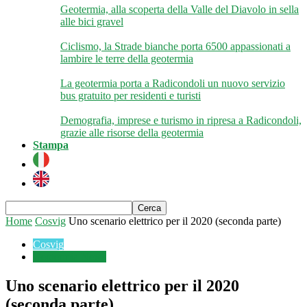
Geotermia, alla scoperta della Valle del Diavolo in sella
alle bici gravel
Ciclismo, la Strade bianche porta 6500 appassionati a
lambire le terre della geotermia
La geotermia porta a Radicondoli un nuovo servizio
bus gratuito per residenti e turisti
Demografia, imprese e turismo in ripresa a Radicondoli,
grazie alle risorse della geotermia
Stampa
Home
Cosvig
Uno scenario elettrico per il 2020 (seconda parte)
Cosvig
Geotermia News
Uno scenario elettrico per il 2020
(seconda parte)