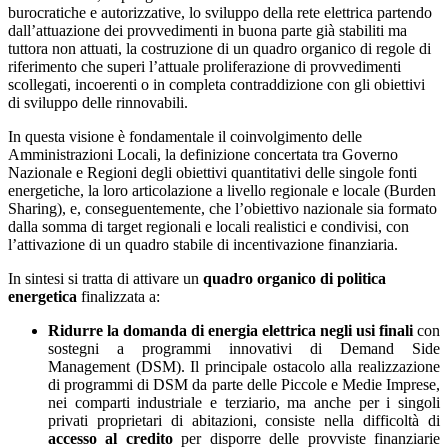
burocratiche e autorizzative, lo sviluppo della rete elettrica partendo
dall’attuazione dei provvedimenti in buona parte già stabiliti ma
tuttora non attuati, la costruzione di un quadro organico di regole di
riferimento che superi l’attuale proliferazione di provvedimenti
scollegati, incoerenti o in completa contraddizione con gli obiettivi
di sviluppo delle rinnovabili.
In questa visione è fondamentale il coinvolgimento delle
Amministrazioni Locali, la definizione concertata tra Governo
Nazionale e Regioni degli obiettivi quantitativi delle singole fonti
energetiche, la loro articolazione a livello regionale e locale (Burden
Sharing), e, conseguentemente, che l’obiettivo nazionale sia formato
dalla somma di target regionali e locali realistici e condivisi, con
l’attivazione di un quadro stabile di incentivazione finanziaria.
In sintesi si tratta di attivare un
quadro organico di politica
energetica
finalizzata a:
Ridurre la domanda di energia elettrica negli usi finali
con
sostegni a programmi innovativi di Demand Side
Management (DSM). Il principale ostacolo alla realizzazione
di programmi di DSM da parte delle Piccole e Medie Imprese,
nei comparti industriale e terziario, ma anche per i singoli
privati proprietari di abitazioni, consiste nella difficoltà di
accesso al credito
per disporre delle provviste finanziarie