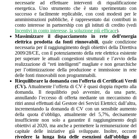
necessarie ad effettuare interventi di riqualificazione
energetica. Uno strumento che è stato sperimentato con
successo e facilmente replicabile, con costi modesti per le
amministrazioni pubbliche, è rappresentato dai contributi in
conto interesse in partnership con gli istituti di credito (vedi
Incentivi in conto interesse, la soluzione più efficace
).
Massimizzare il dispacciamento in rete dell’energia
elettrica prodotta da fonti rinnovabili
, quale condizione
necessaria per il raggiungimento degli obiettivi della Direttiva
2009/28/CE, con il potenziamento della rete elettrica esistente
per superare le attuali congestioni strutturali e l’avvio della
realizzazione di “reti intelligenti” magliate e non gerarchiche
per l’ottimizzazione della produzione e immissione in rete
delle fonti rinnovabili non programmabili.
Riequilibrare la domanda con l’offerta di Certificati Verdi
(CV).
Attualmente l’offerta di CV è quasi doppia rispetto alla
domanda. Il riequilibrio può avvenire, da una parte,
annullando l’eccesso di offerta mediante un meccanismo di
ritiri annui effettuati dal Gestore dei Servizi Elettrici; dall’altra,
incrementando la domanda di CV con un sensibile aumento
della quota d’obbligo, attualmente del 5,7%, decisamente
insufficiente non solo a garantire il raggiungimento degli
obiettivi al 2020, ma anche a permettere la remunerazione del
capitale delle iniziative già sviluppate. Inoltre, occorre
rivedere la lunga lista delle esenzioni dall’obbligo di