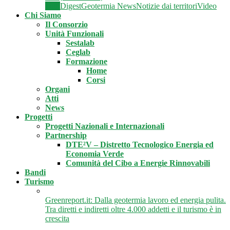
Tutti
Digest
Geotermia News
Notizie dai territori
Video
Chi Siamo
Il Consorzio
Unità Funzionali
Sestalab
Ceglab
Formazione
Home
Corsi
Organi
Atti
News
Progetti
Progetti Nazionali e Internazionali
Partnership
DTE²V – Distretto Tecnologico Energia ed
Economia Verde
Comunità del Cibo a Energie Rinnovabili
Bandi
Turismo
Greenreport.it: Dalla geotermia lavoro ed energia pulita.
Tra diretti e indiretti oltre 4.000 addetti e il turismo è in
crescita