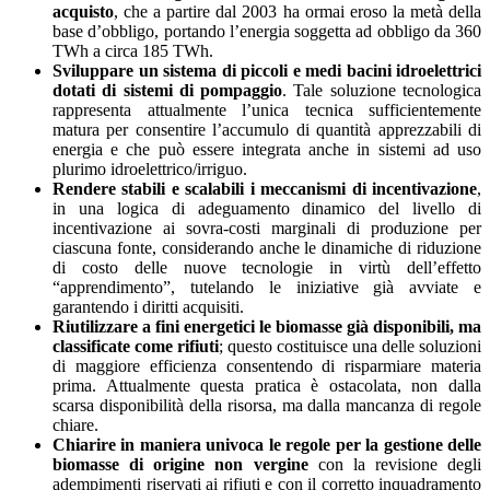
acquisto
, che a partire dal 2003 ha ormai eroso la metà della
base d’obbligo, portando l’energia soggetta ad obbligo da 360
TWh a circa 185 TWh.
Sviluppare un sistema di piccoli e medi bacini idroelettrici
dotati di sistemi di pompaggio
. Tale soluzione tecnologica
rappresenta attualmente l’unica tecnica sufficientemente
matura per consentire l’accumulo di quantità apprezzabili di
energia e che può essere integrata anche in sistemi ad uso
plurimo idroelettrico/irriguo.
Rendere stabili e scalabili i meccanismi di incentivazione
,
in una logica di adeguamento dinamico del livello di
incentivazione ai sovra-costi marginali di produzione per
ciascuna fonte, considerando anche le dinamiche di riduzione
di costo delle nuove tecnologie in virtù dell’effetto
“apprendimento”, tutelando le iniziative già avviate e
garantendo i diritti acquisiti.
Riutilizzare a fini energetici le biomasse già disponibili, ma
classificate come rifiuti
; questo costituisce una delle soluzioni
di maggiore efficienza consentendo di risparmiare materia
prima. Attualmente questa pratica è ostacolata, non dalla
scarsa disponibilità della risorsa, ma dalla mancanza di regole
chiare.
Chiarire in maniera univoca le regole per la gestione delle
biomasse di origine non vergine
con la revisione degli
adempimenti riservati ai rifiuti e con il corretto inquadramento