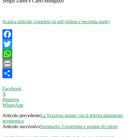
Sergio Zabot e Carlo Monguzzi
Scarica articolo completo in pdf (prima e seconda parte)
Facebook
Twitter
WhatsApp
Print
Condividi
Facebook
X
Pinterest
WhatsApp
Articolo precedente
La Svizzera insiste con il teleriscaldamento
geotermico
Articolo successivo
Seminario: Geotermia e pompe di calore