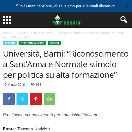
✕
Sito in manutenzione, ci scusiamo per eventuali disservizi.
Home
Cosvig
Università, Barni: “Riconoscimento a Sant’Anna e Normale stimolo
per politica su alta...
COSVIG
GEOTERMIA NEWS
DIGEST
Università, Barni: “Riconoscimento
a Sant’Anna e Normale stimolo
per politica su alta formazione”
10 Marzo 2016
538
Prestigioso riconoscimento per i due istituti toscani
Fonte:
Toscana-Notizie.it