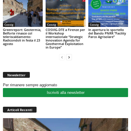
Cosvig
Cosvig
Cosvig
Greenreport: Geotermia,
COSVIG-DTE a Firenze per
In apertura lo sportello
Belforte rinasce col
il Workshop
del Bando PNRR “Facility
teleriscaldamento:
internazionale “Strategic
Parco Agrisolare”
Radicondoli in festa il 23
Innovation Agenda for
agosto
Geothermal Exploitation
in Europe”
Newsletter
Per rimanere sempre aggiornato
Iscriviti alla newsletter
Articoli Recenti