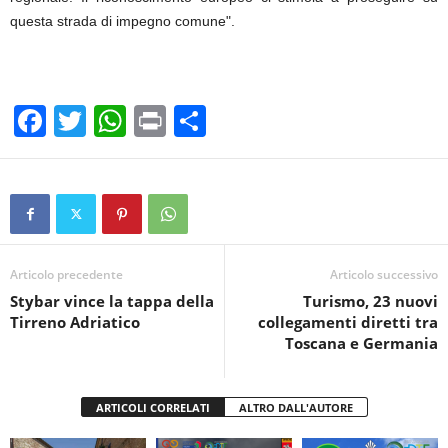
questa strada di impegno comune".
F
T
W
Pr
C
a
wi
h
in
o
c
tt
at
t
n
e
er
s
di
b
A
vi
o
p
di
Articolo precedente
Articolo successivo
Stybar vince la tappa della
Turismo, 23 nuovi
o
p
Tirreno Adriatico
collegamenti diretti tra
k
Toscana e Germania
ARTICOLI CORRELATI
ALTRO DALL'AUTORE