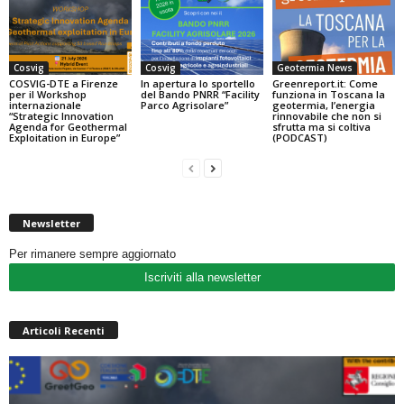
Cosvig
Cosvig
Geotermia News
COSVIG-DTE a Firenze
In apertura lo sportello
Greenreport.it: Come
per il Workshop
del Bando PNRR “Facility
funziona in Toscana la
internazionale
Parco Agrisolare”
geotermia, l’energia
“Strategic Innovation
rinnovabile che non si
Agenda for Geothermal
sfrutta ma si coltiva
Exploitation in Europe”
(PODCAST)
Newsletter
Per rimanere sempre aggiornato
Iscriviti alla newsletter
Articoli Recenti