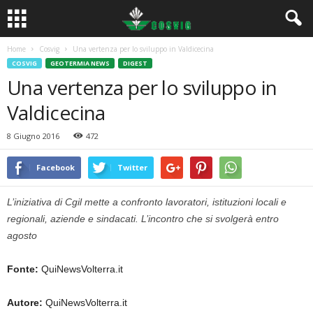
Home
Cosvig
Una vertenza per lo sviluppo in Valdicecina
COSVIG
GEOTERMIA NEWS
DIGEST
Una vertenza per lo sviluppo in
Valdicecina
8 Giugno 2016
472
Facebook
Twitter
L’iniziativa di Cgil mette a confronto lavoratori, istituzioni locali e
regionali, aziende e sindacati. L’incontro che si svolgerà entro
agosto
Fonte:
QuiNewsVolterra.it
Autore:
QuiNewsVolterra.it