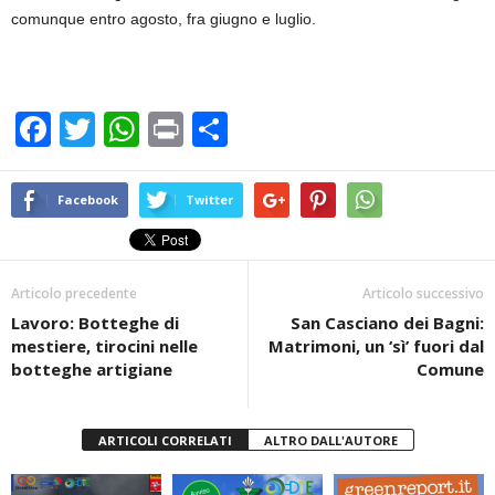
comunque entro agosto, fra giugno e luglio.
F
T
W
Pr
C
a
wi
h
in
o
c
tt
at
t
n
Facebook
Twitter
e
er
s
di
b
A
vi
Articolo precedente
Articolo successivo
o
p
di
Lavoro: Botteghe di
San Casciano dei Bagni:
o
p
mestiere, tirocini nelle
Matrimoni, un ‘sì’ fuori dal
k
botteghe artigiane
Comune
ARTICOLI CORRELATI
ALTRO DALL'AUTORE