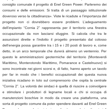
consiglio comunale il progetto di Enel Green Power. Parleremo dei
consumi e delle emissioni. Si tratta di un passaggio istituzionale
doveroso verso la cittadinanza». Viste le ricadute e l’importanza del
progetto non ci dovrebbero essere problemi. L’adeguamento
dell’impianto “Cornia 2” rappresenta per il territorio una finestra
occupazionale da non lasciarsi sfuggire. Si calcola che tra le
assunzioni dirette e l’indotto il progetto presentato dal colosso
dell’energia possa garantire tra i 15 e i 20 posti di lavoro e, come
detto, in un arco temporale che durerà almeno un ventennio. Per
questo le amministrazioni geotermiche del territorio (Monteverdi
Marittimo, Monterotondo Marittimo, Pomarance e Castelnuovo) si
sono incontrate nei giorni scorsi e, di fatto, hanno aperto un tavolo
per far in modo che i benefici occupazionali dei questa nuova
iniziativa ricadano in toto sul comprensorio che ospita la centrale
“Cornia 2”. La volontà dei sindaci è quella di riuscire a coinvolgere
e stimolare i produttori di legname locali e chi si occupa di
manutenzioni boschive in modo da creare una piattaforma, una
sorta di progetto comune da poter spendere davanti ad Enel Green