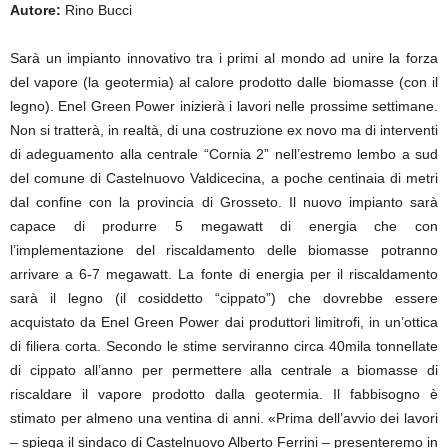
Autore:
Rino Bucci
Sarà un impianto innovativo tra i primi al mondo ad unire la forza
del vapore (la geotermia) al calore prodotto dalle biomasse (con il
legno). Enel Green Power inizierà i lavori nelle prossime settimane.
Non si tratterà, in realtà, di una costruzione ex novo ma di interventi
di adeguamento alla centrale “Cornia 2” nell’estremo lembo a sud
del comune di Castelnuovo Valdicecina, a poche centinaia di metri
dal confine con la provincia di Grosseto. Il nuovo impianto sarà
capace di produrre 5 megawatt di energia che con
l’implementazione del riscaldamento delle biomasse potranno
arrivare a 6-7 megawatt. La fonte di energia per il riscaldamento
sarà il legno (il cosiddetto “cippato”) che dovrebbe essere
acquistato da Enel Green Power dai produttori limitrofi, in un’ottica
di filiera corta. Secondo le stime serviranno circa 40mila tonnellate
di cippato all’anno per permettere alla centrale a biomasse di
riscaldare il vapore prodotto dalla geotermia. Il fabbisogno è
stimato per almeno una ventina di anni. «Prima dell’avvio dei lavori
– spiega il sindaco di Castelnuovo Alberto Ferrini – presenteremo in