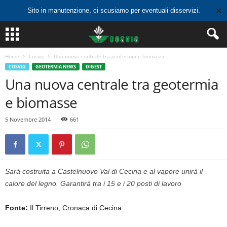
✕
Sito in manutenzione, ci scusiamo per eventuali disservizi.
Home
Cosvig
Una nuova centrale tra geotermia e biomasse
COSVIG
GEOTERMIA NEWS
DIGEST
Una nuova centrale tra geotermia
e biomasse
5 Novembre 2014
661
Sarà costruita a Castelnuovo Val di Cecina e al vapore unirà il
calore del legno. Garantirà tra i 15 e i 20 posti di lavoro
Fonte:
Il Tirreno, Cronaca di Cecina