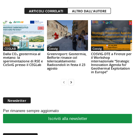
ARTICOLI CORRELATI
ALTRO DALL'AUTORE
CEGLAB
Cosvig
Cosvig
Dalla CO₂ geotermica al
Greenreport: Geotermia,
COSVIG-DTE a Firenze per
metano: la
Belforte rinasce col
il Workshop
sperimentazione di RSE e
teleriscaldamento:
internazionale “Strategic
CoSviG presso il CEGLab
Radicondoli in festa il 23
Innovation Agenda for
agosto
Geothermal Exploitation
in Europe”
Newsletter
Per rimanere sempre aggiornato
Iscriviti alla newsletter