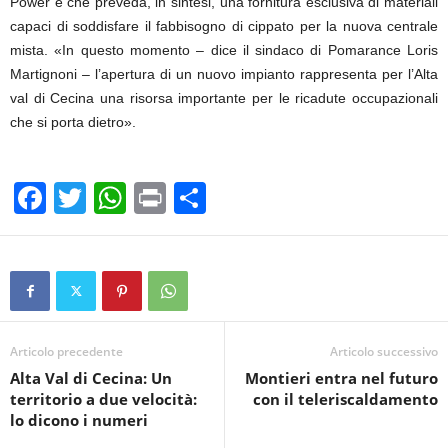
Power e che preveda, in sintesi, una fornitura esclusiva di materiali
capaci di soddisfare il fabbisogno di cippato per la nuova centrale
mista. «In questo momento – dice il sindaco di Pomarance Loris
Martignoni – l’apertura di un nuovo impianto rappresenta per l’Alta
val di Cecina una risorsa importante per le ricadute occupazionali
che si porta dietro».
F
T
W
Pr
C
a
wi
h
in
o
c
tt
at
t
n
e
er
s
di
b
A
vi
o
p
di
Articolo precedente
Articolo successivo
Alta Val di Cecina: Un
Montieri entra nel futuro
o
p
territorio a due velocità:
con il teleriscaldamento
k
lo dicono i numeri