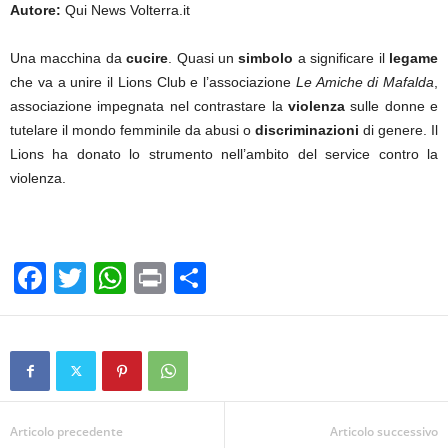
Autore:
Qui News Volterra.it
Una macchina da
cucire
. Quasi un
simbolo
a significare il
legame
che va a unire il Lions Club e l’associazione
Le Amiche di Mafalda
,
associazione impegnata nel contrastare la
violenza
sulle donne e
tutelare il mondo femminile da abusi o
discriminazioni
di genere. Il
Lions ha donato lo strumento nell’ambito del service contro la
violenza.
F
T
W
Pr
C
a
wi
h
in
o
c
tt
at
t
n
e
er
s
di
b
A
vi
o
p
di
Articolo precedente
Articolo successivo