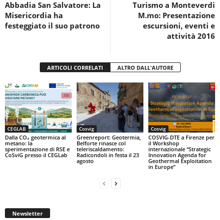
Abbadia San Salvatore: La
Turismo a Monteverdi
o
p
Misericordia ha
M.mo: Presentazione
k
festeggiato il suo patrono
escursioni, eventi e
attività 2016
ARTICOLI CORRELATI
ALTRO DALL'AUTORE
CEGLAB
Cosvig
Cosvig
Dalla CO₂ geotermica al
Greenreport: Geotermia,
COSVIG-DTE a Firenze per
metano: la
Belforte rinasce col
il Workshop
sperimentazione di RSE e
teleriscaldamento:
internazionale “Strategic
CoSviG presso il CEGLab
Radicondoli in festa il 23
Innovation Agenda for
agosto
Geothermal Exploitation
in Europe”
Newsletter