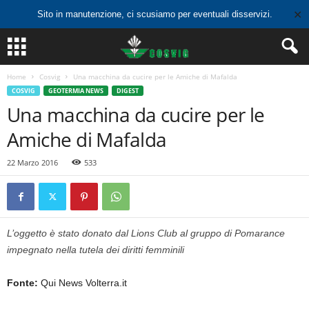
✕
Sito in manutenzione, ci scusiamo per eventuali disservizi.
Home
Cosvig
Una macchina da cucire per le Amiche di Mafalda
COSVIG
GEOTERMIA NEWS
DIGEST
Una macchina da cucire per le
Amiche di Mafalda
22 Marzo 2016
533
L’oggetto è stato donato dal Lions Club al gruppo di Pomarance
impegnato nella tutela dei diritti femminili
Fonte:
Qui News Volterra.it