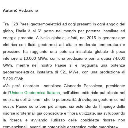
Autore:
Redazione
Tra i 28 Paesi geotermoelettrici ad oggi presenti in ogni angolo del
globo, l’Italia è al 6° posto nel mondo per potenza installata ed
energia prodotta. A livello globale, infatti, nel 2015 la generazione
elettrica con fluidi geotermici ad alta e moderata temperatura e
pressione ha raggiunto una potenza installata globale di poco
inferiore a 13.000 MWe, con una produzione pari a quasi 74.000
GWh, mentre nel nostro Paese si è raggiunta una potenza
geotermoelettrica installata di 921 MWe, con una produzione di
5.820 GWh.
«Va però ricordato –sottolinea Giancarlo Passaleva, presidente
dell’
Unione Geotermica Italiana
, nell’ultimo editoriale pubblicato nel
notiziario dell’Unione– che le potenzialità di sviluppo geotermico nel
nostro Paese sono ben più ampie, sia estendendo l’impiego delle
risorse idrotermali già conosciute e finora utilizzate, sia sviluppando
la ricerca e avviando l’utilizzo delle cosiddette risorse non
convenzionali, aventi un potenziale energetico molto maggiore».