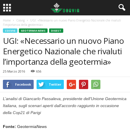
Home
Cosvig
UGI: «Necessario un nuovo Piano Energetico Nazionale che rivaluti
l’importanza della geotermia»
COSVIG
GEOTERMIA NEWS
DIGEST
UGI: «Necessario un nuovo Piano
Energetico Nazionale che rivaluti
l’importanza della geotermia»
25 Marzo 2016
656
Facebook
Twitter
L’analisi di Giancarlo Passaleva, presidente dell’Unione Geotermica
Italiana, sugli scenari aperti dall’accordo raggiunto in occasione
della Cop21 di Parigi
Fonte:
GeotermiaNews