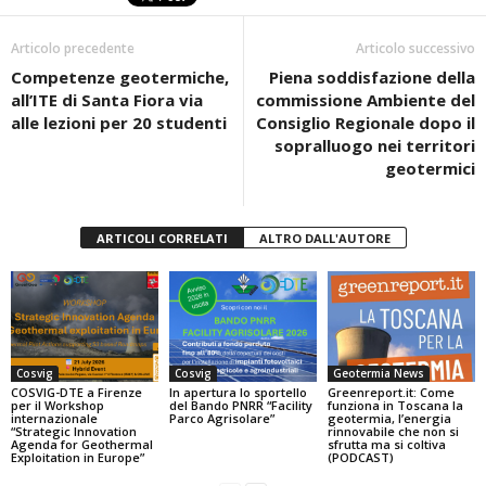
b
A
vi
Articolo precedente
Articolo successivo
o
p
di
Competenze geotermiche,
Piena soddisfazione della
o
p
all’ITE di Santa Fiora via
commissione Ambiente del
k
alle lezioni per 20 studenti
Consiglio Regionale dopo il
sopralluogo nei territori
geotermici
ARTICOLI CORRELATI
ALTRO DALL'AUTORE
Cosvig
Cosvig
Geotermia News
COSVIG-DTE a Firenze
In apertura lo sportello
Greenreport.it: Come
per il Workshop
del Bando PNRR “Facility
funziona in Toscana la
internazionale
Parco Agrisolare”
geotermia, l’energia
“Strategic Innovation
rinnovabile che non si
Agenda for Geothermal
sfrutta ma si coltiva
Exploitation in Europe”
(PODCAST)