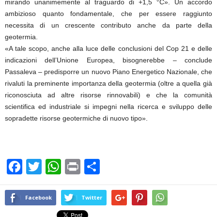
mirando unanimemente al traguardo di +1,5 °C». Un accordo
ambizioso quanto fondamentale, che per essere raggiunto
necessita di un crescente contributo anche da parte della
geotermia.
«A tale scopo, anche alla luce delle conclusioni del Cop 21 e delle
indicazioni dell’Unione Europea, bisognerebbe – conclude
Passaleva – predisporre un nuovo Piano Energetico Nazionale, che
rivaluti la preminente importanza della geotermia (oltre a quella già
riconosciuta ad altre risorse rinnovabili) e che la comunità
scientifica ed industriale si impegni nella ricerca e sviluppo delle
sopradette risorse geotermiche di nuovo tipo».
F
T
W
Pr
C
a
wi
h
in
o
c
tt
at
t
n
Facebook
Twitter
e
er
s
di