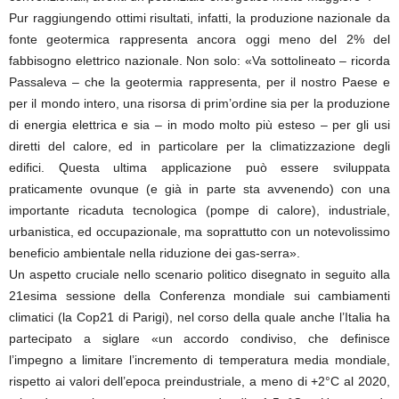
Pur raggiungendo ottimi risultati, infatti, la produzione nazionale da
fonte geotermica rappresenta ancora oggi meno del 2% del
fabbisogno elettrico nazionale. Non solo: «Va sottolineato – ricorda
Passaleva – che la geotermia rappresenta, per il nostro Paese e
per il mondo intero, una risorsa di prim’ordine sia per la produzione
di energia elettrica e sia – in modo molto più esteso – per gli usi
diretti del calore, ed in particolare per la climatizzazione degli
edifici. Questa ultima applicazione può essere sviluppata
praticamente ovunque (e già in parte sta avvenendo) con una
importante ricaduta tecnologica (pompe di calore), industriale,
urbanistica, ed occupazionale, ma soprattutto con un notevolissimo
beneficio ambientale nella riduzione dei gas-serra».
Un aspetto cruciale nello scenario politico disegnato in seguito alla
21esima sessione della Conferenza mondiale sui cambiamenti
climatici (la Cop21 di Parigi), nel corso della quale anche l’Italia ha
partecipato a siglare «un accordo condiviso, che definisce
l’impegno a limitare l’incremento di temperatura media mondiale,
rispetto ai valori dell’epoca preindustriale, a meno di +2°C al 2020,