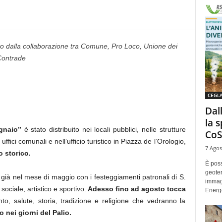
ato dalla collaborazione tra Comune, Pro Loco, Unione dei
Contrade
CEGL
Dal
la 
gnaio”
è stato distribuito nei locali pubblici, nelle strutture
CoS
 uffici comunali e nell’ufficio turistico in Piazza de l’Orologio,
7 Agos
 storico.
È poss
geoter
 già nel mese di maggio con i festeggiamenti patronali di S.
immag
sociale, artistico e sportivo.
Adesso fino ad agosto tocca
Energe
nto, salute, storia, tradizione e religione che vedranno la
nei giorni del Palio.