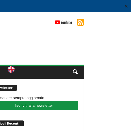
✕
sletter
imanere sempre aggiornato
Iscriviti alla newsletter
icoli Recenti