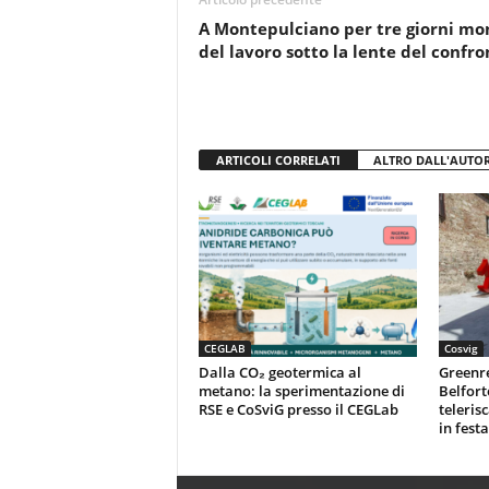
o
p
A Montepulciano per tre giorni m
k
del lavoro sotto la lente del confro
ARTICOLI CORRELATI
ALTRO DALL'AUTO
CEGLAB
Cosvig
Dalla CO₂ geotermica al
Greenr
metano: la sperimentazione di
Belfort
RSE e CoSviG presso il CEGLab
teleris
in festa