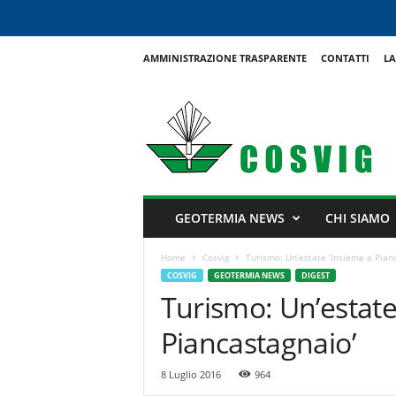
AMMINISTRAZIONE TRASPARENTE
CONTATTI
LA
C
o
s
v
i
g
GEOTERMIA NEWS
CHI SIAMO
Home
Cosvig
Turismo: Un’estate ‘Insieme a Pian
COSVIG
GEOTERMIA NEWS
DIGEST
Turismo: Un’estate
Piancastagnaio’
8 Luglio 2016
964