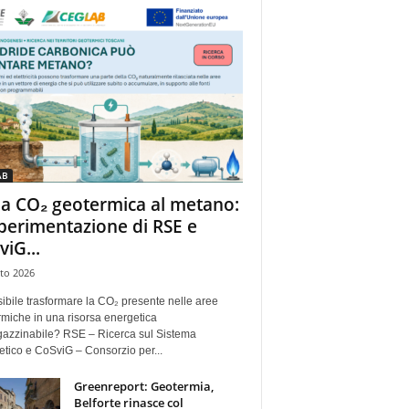
AB
la CO₂ geotermica al metano:
sperimentazione di RSE e
viG...
to 2026
ibile trasformare la CO₂ presente nelle aree
miche in una risorsa energetica
azzinabile? RSE – Ricerca sul Sistema
tico e CoSviG – Consorzio per...
Greenreport: Geotermia,
Belforte rinasce col