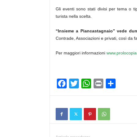
Gli eventi sono stati divisi per tema o tip
turista nella scelta.
“Insieme a Piancastagnaio” vede dun
Contrade, Associazioni e privati, così da f
Per maggiori informazioni
www.prolocopian
F
T
W
Pr
C
a
wi
h
in
o
c
tt
at
t
n
e
er
s
di
b
A
vi
o
p
di
Articolo precedente