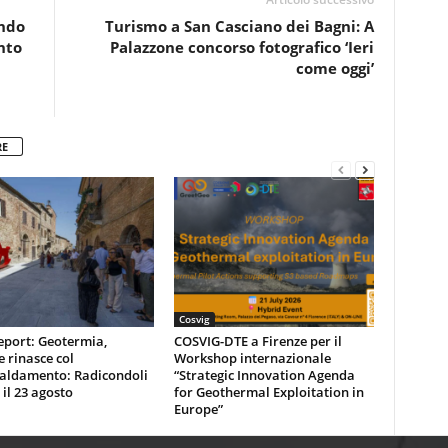
ondo
Turismo a San Casciano dei Bagni: A
nto
Palazzone concorso fotografico ‘Ieri
come oggi’
RE
Cosvig
eport: Geotermia,
COSVIG-DTE a Firenze per il
e rinasce col
Workshop internazionale
caldamento: Radicondoli
“Strategic Innovation Agenda
 il 23 agosto
for Geothermal Exploitation in
Europe”