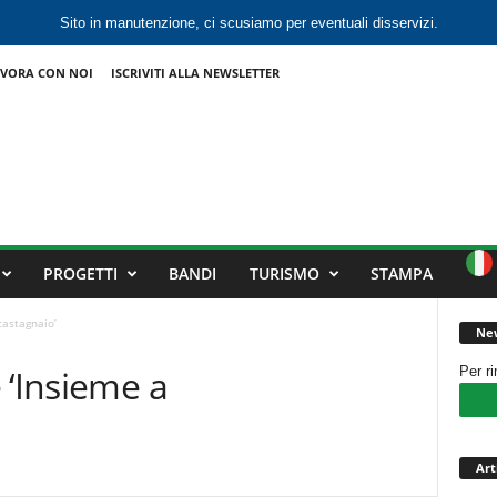
Sito in manutenzione, ci scusiamo per eventuali disservizi.
VORA CON NOI
ISCRIVITI ALLA NEWSLETTER
PROGETTI
BANDI
TURISMO
STAMPA
castagnaio’
New
 ‘Insieme a
Per r
Art