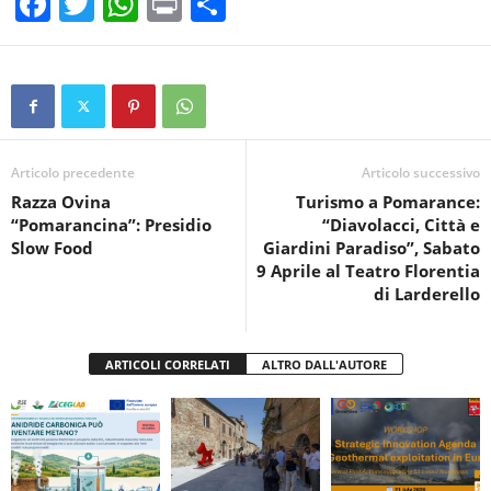
F
T
W
Pr
C
a
wi
h
in
o
c
tt
at
t
n
e
er
s
di
b
A
vi
o
p
di
Articolo precedente
Articolo successivo
Razza Ovina
Turismo a Pomarance:
o
p
“Pomarancina”: Presidio
“Diavolacci, Città e
k
Slow Food
Giardini Paradiso”, Sabato
9 Aprile al Teatro Florentia
di Larderello
ARTICOLI CORRELATI
ALTRO DALL'AUTORE