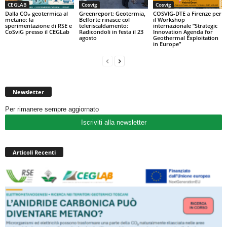
CEGLAB
Cosvig
Cosvig
Dalla CO₂ geotermica al
Greenreport: Geotermia,
COSVIG-DTE a Firenze per
metano: la
Belforte rinasce col
il Workshop
sperimentazione di RSE e
teleriscaldamento:
internazionale “Strategic
CoSviG presso il CEGLab
Radicondoli in festa il 23
Innovation Agenda for
agosto
Geothermal Exploitation
in Europe”
Newsletter
Per rimanere sempre aggiornato
Iscriviti alla newsletter
Articoli Recenti