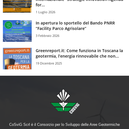
for...
1 Luglio 2026
In apertura lo sportello del Bando PNRR
“Facility Parco Agrisolare”
3 Febbraio 2026
Greenreport.it: Come funziona in Toscana la
geotermia, l’energia rinnovabile che non...
19 Dicembre 2025
CoSviG Scrl è il Consorzio per lo Sviluppo delle Aree Geotermiche