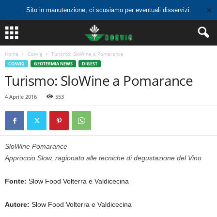
✕
Sito in manutenzione, ci scusiamo per eventuali disservizi.
Home
Cosvig
Turismo: SloWine a Pomarance
COSVIG
GEOTERMIA NEWS
DIGEST
Turismo: SloWine a Pomarance
4 Aprile 2016
553
SloWine Pomarance
Approccio Slow, ragionato alle tecniche di degustazione del Vino
Fonte:
Slow Food Volterra e Valdicecina
Autore:
Slow Food Volterra e Valdicecina