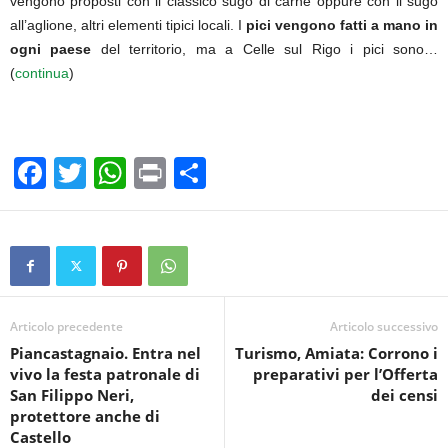
vengono proposti con il classico sugo di carne oppure con il sugo
all’aglione, altri elementi tipici locali. I
pici vengono fatti a mano in
ogni paese
del territorio, ma a Celle sul Rigo i pici sono…
(
continua
)
F
T
W
Pr
C
a
wi
h
in
o
c
tt
at
t
n
e
er
s
di
b
A
vi
o
p
di
Articolo precedente
Articolo successivo
Piancastagnaio. Entra nel
Turismo, Amiata: Corrono i
o
p
vivo la festa patronale di
preparativi per l’Offerta
k
San Filippo Neri,
dei censi
protettore anche di
Castello