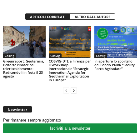
ARTICOLI CORRELATI
ALTRO DALL'AUTORE
Cosvig
Cosvig
Cosvig
Greenreport: Geotermia,
COSVIG-DTE a Firenze per
In apertura lo sportello
Belforte rinasce col
il Workshop
del Bando PNRR “Facility
teleriscaldamento:
internazionale “Strategic
Parco Agrisolare”
Radicondoli in festa il 23
Innovation Agenda for
agosto
Geothermal Exploitation
in Europe”
Newsletter
Per rimanere sempre aggiornato
Iscriviti alla newsletter