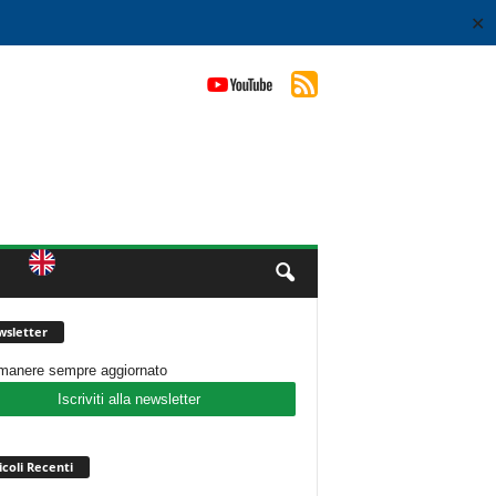
✕
sletter
imanere sempre aggiornato
Iscriviti alla newsletter
icoli Recenti