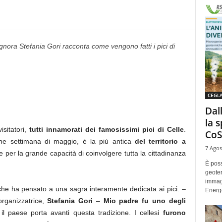
signora Stefania Gori racconta come vengono fatti i pici di
CEGL
Dal
la 
isitatori,
tutti innamorati dei famosissimi pici di Celle
.
CoS
fine settimana di maggio, è la più antica
del territorio a
7 Agos
ue per la grande capacità di coinvolgere tutta la cittadinanza
È poss
geoter
immag
he ha pensato a una sagra interamente dedicata ai pici. –
Energe
organizzatrice,
Stefania Gori
–
Mio padre fu uno degli
il paese porta avanti questa tradizione. I cellesi
furono