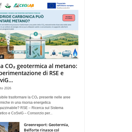
AB
la CO₂ geotermica al metano:
sperimentazione di RSE e
viG...
to 2026
ibile trasformare la CO₂ presente nelle aree
miche in una risorsa energetica
azzinabile? RSE – Ricerca sul Sistema
tico e CoSviG – Consorzio per...
Greenreport: Geotermia,
Belforte rinasce col