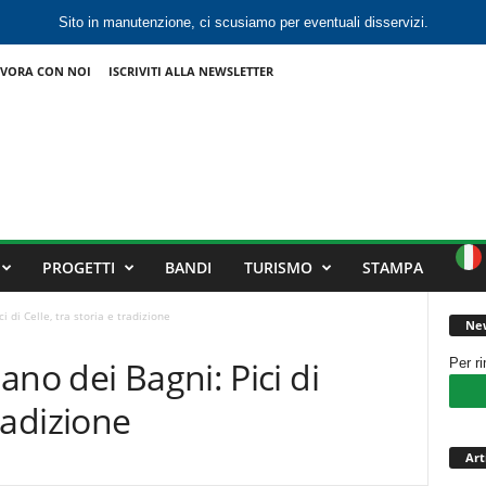
Sito in manutenzione, ci scusiamo per eventuali disservizi.
VORA CON NOI
ISCRIVITI ALLA NEWSLETTER
PROGETTI
BANDI
TURISMO
STAMPA
 di Celle, tra storia e tradizione
New
no dei Bagni: Pici di
Per r
tradizione
Art