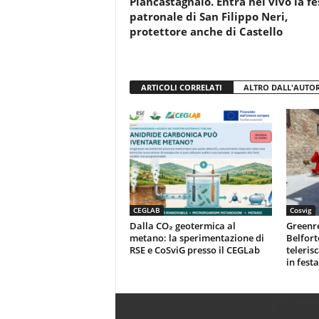
Piancastagnaio. Entra nel vivo la fe
k
patronale di San Filippo Neri,
protettore anche di Castello
ARTICOLI CORRELATI
ALTRO DALL'AUTO
CEGLAB
Cosvig
Dalla CO₂ geotermica al
Greenr
metano: la sperimentazione di
Belfort
RSE e CoSviG presso il CEGLab
teleris
in festa