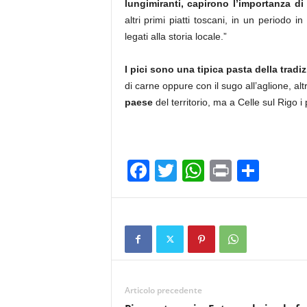
lungimiranti, capirono l’importanza di
altri primi piatti toscani, in un periodo i
legati alla storia locale.”
I pici sono una tipica pasta della trad
di carne oppure con il sugo all’aglione, altri
paese
del territorio, ma a Celle sul Rigo i
F
T
W
Pr
C
a
wi
h
in
o
c
tt
at
t
n
e
er
s
di
b
A
vi
o
p
di
Articolo precedente
o
p