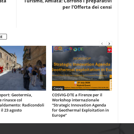
sta
Turismo, Amiata: Corrono i preparativi
per l’Offerta dei censi
RE
Cosvig
eport: Geotermia,
COSVIG-DTE a Firenze per il
e rinasce col
Workshop internazionale
caldamento: Radicondoli
“Strategic Innovation Agenda
 il 23 agosto
for Geothermal Exploitation in
Europe”