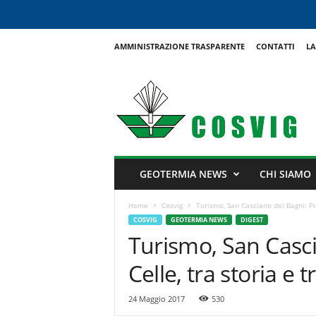
AMMINISTRAZIONE TRASPARENTE
CONTATTI
LA
C
o
s
v
i
g
GEOTERMIA NEWS
CHI SIAMO
Home
Cosvig
Turismo, San Casciano dei Bagni: Pici
COSVIG
GEOTERMIA NEWS
DIGEST
Turismo, San Cascia
Celle, tra storia e 
24 Maggio 2017
530