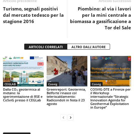
o
p
di
Articolo precedente
Articolo successivo
Turismo, segnali positivi
Piombino: al via i lavori
o
p
dal mercato tedesco per la
per la mini centrale a
k
stagione 2016
biomassa a gassificazione a
Tor del Sale
ARTICOLI CORRELATI
ALTRO DALL'AUTORE
CEGLAB
Cosvig
Cosvig
Dalla CO₂ geotermica al
Greenreport: Geotermia,
COSVIG-DTE a Firenze per
metano: la
Belforte rinasce col
il Workshop
sperimentazione di RSE e
teleriscaldamento:
internazionale “Strategic
CoSviG presso il CEGLab
Radicondoli in festa il 23
Innovation Agenda for
agosto
Geothermal Exploitation
in Europe”