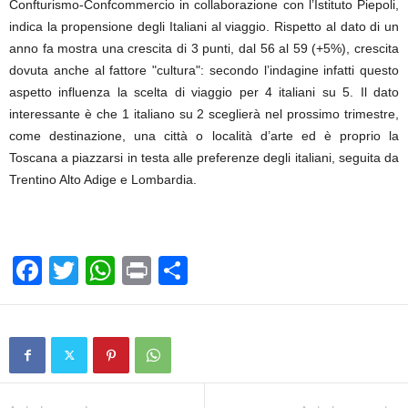
Confturismo-Confcommercio in collaborazione con l’Istituto Piepoli,
indica la propensione degli Italiani al viaggio. Rispetto al dato di un
anno fa mostra una crescita di 3 punti, dal 56 al 59 (+5%), crescita
dovuta anche al fattore "cultura": secondo l’indagine infatti questo
aspetto influenza la scelta di viaggio per 4 italiani su 5. Il dato
interessante è che 1 italiano su 2 sceglierà nel prossimo trimestre,
come destinazione, una città o località d’arte ed è proprio la
Toscana a piazzarsi in testa alle preferenze degli italiani, seguita da
Trentino Alto Adige e Lombardia.
F
T
W
Pr
C
a
wi
h
in
o
c
tt
at
t
n
e
er
s
di
b
A
vi