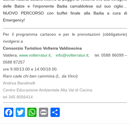
delle Balze e l’imponente Badia camaldolese sul suo ciglio…
NUOVO PERCORSO con buffet finale alla Badia a cura di
Emergency!
Per il programma cartaceo e per le prenotazioni (obbligatorie)
rivolgersi a
Consorzio Turistico Volterra Valdicecina
Valdera;
www.volterratur.it
;
info@volterratur.it
; tel. 0588 86099 –
0588 87257
ore 9.00/13.00 e 14.00/18.00.
Raro cade chi ben cammina (L. da Vinci)
Andrea Bandinelli
Centro Educazione Ambientale Alta Val di Cecina
tel 345 8056414
F
T
W
Pr
C
a
wi
h
in
o