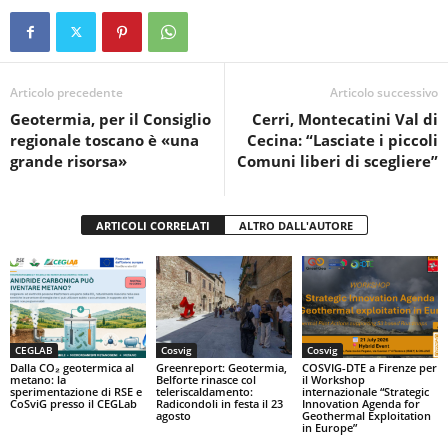
c
tt
at
t
n
e
er
s
di
b
A
vi
o
p
di
Articolo precedente
Articolo successivo
Geotermia, per il Consiglio
Cerri, Montecatini Val di
o
p
regionale toscano è «una
Cecina: “Lasciate i piccoli
k
grande risorsa»
Comuni liberi di scegliere”
ARTICOLI CORRELATI
ALTRO DALL'AUTORE
CEGLAB
Cosvig
Cosvig
Dalla CO₂ geotermica al
Greenreport: Geotermia,
COSVIG-DTE a Firenze per
metano: la
Belforte rinasce col
il Workshop
sperimentazione di RSE e
teleriscaldamento:
internazionale “Strategic
CoSviG presso il CEGLab
Radicondoli in festa il 23
Innovation Agenda for
agosto
Geothermal Exploitation
in Europe”