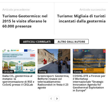
b
A
vi
o
p
di
Articolo precedente
Articolo successivo
Turismo Geotermico: nel
Turismo: Migliaia di turisti
o
p
2015 le visite sfiorano le
incantati dalla geotermia
k
60.000 presenze
ARTICOLI CORRELATI
ALTRO DALL'AUTORE
CEGLAB
Cosvig
Cosvig
Dalla CO₂ geotermica al
Greenreport: Geotermia,
COSVIG-DTE a Firenze per
metano: la
Belforte rinasce col
il Workshop
sperimentazione di RSE e
teleriscaldamento:
internazionale “Strategic
CoSviG presso il CEGLab
Radicondoli in festa il 23
Innovation Agenda for
agosto
Geothermal Exploitation
in Europe”