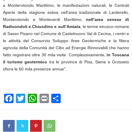
a Monterotondo Marittimo, le manifestazioni naturali, le Centrali
Aperte della stagione estiva nell’area tradizionale di Larderello,
Monterotondo e Monteverdi Marittimo,
nell’area senese di
Radicondoli e Chiusdino e sull’Amiata
, le terme etrusco-romane
di Sasso Pisano nel Comune di Castelnuovo Val di Cecina, i centri e
le attività del Consorzio Sviluppo Aree Geotermiche e la filiera
agricola della Comunità del Cibo ad Energie Rinnovabili che hanno
fatto registrare oltre 30 mila visite. Complessivamente,
in Toscana
il turismo geotermico
tra le province di Pisa, Siena e Grosseto
sfiora le 60 mila presenze annue".
F
T
W
Pr
C
a
wi
h
in
o
c
tt
at
t
n
e
er
s
di