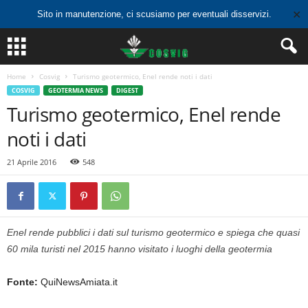
✕
Sito in manutenzione, ci scusiamo per eventuali disservizi.
Home
Cosvig
Turismo geotermico, Enel rende noti i dati
COSVIG
GEOTERMIA NEWS
DIGEST
Turismo geotermico, Enel rende
noti i dati
21 Aprile 2016
548
Enel rende pubblici i dati sul turismo geotermico e spiega che quasi
60 mila turisti nel 2015 hanno visitato i luoghi della geotermia
Fonte:
QuiNewsAmiata.it