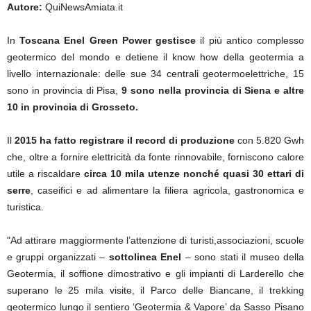
Autore:
QuiNewsAmiata.it
In
Toscana Enel Green Power gestisce
il più antico complesso
geotermico del mondo e detiene il know how della geotermia a
livello internazionale: delle sue 34 centrali geotermoelettriche, 15
sono in provincia di Pisa,
9 sono nella provincia di Siena e altre
10 in provincia di Grosseto.
Il
2015 ha fatto registrare il record di produzione
con 5.820 Gwh
che, oltre a fornire elettricità da fonte rinnovabile, forniscono calore
utile a riscaldare
circa 10 mila utenze nonché quasi 30 ettari di
serre
, caseifici e ad alimentare la filiera agricola, gastronomica e
turistica.
"Ad attirare maggiormente l’attenzione di turisti,associazioni, scuole
e gruppi organizzati –
sottolinea Enel
– sono stati il museo della
Geotermia, il soffione dimostrativo e gli impianti di Larderello che
superano le 25 mila visite, il Parco delle Biancane, il trekking
geotermico lungo il sentiero ‘Geotermia & Vapore’ da Sasso Pisano