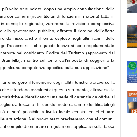
e più volte annunciato, dopo una ampia consultazione delle
ti dei comuni (nuovi titolari di funzioni in materia) fatta in
in consiglio regionale, vareremo la revisione complessiva
 alla governance pubblica, affronta il riordino dell’offerta
i e definisce anche il tema, esploso negli ultimi anni, delle
unge l’assessore – che queste locazioni sono regolamentate
ontenute nel cosiddetto Codice del Turismo (approvato dal
o Brambilla), mentre sul tema dell’imposta di soggiorno la
egge alcuna competenza specifica sulla sua applicazione".
far emergere il fenomeno degli affitti turistici attraverso la
o che intendono avvalersi di questo strumento, attraverso la
uristiche e identificando una serie di garanzie da offrire al
ccoglienza toscana. In questo modo saranno identificabili gli
ità e sarà possibile a livello locale censire ed effettuare
icile attuazione. Nel nuovo testo preciseremo che ai comuni,
a il compito di emanare i regolamenti applicativi sulla tassa