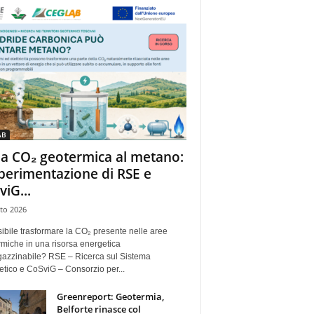
AB
la CO₂ geotermica al metano:
sperimentazione di RSE e
viG...
to 2026
ibile trasformare la CO₂ presente nelle aree
miche in una risorsa energetica
azzinabile? RSE – Ricerca sul Sistema
tico e CoSviG – Consorzio per...
Greenreport: Geotermia,
Belforte rinasce col