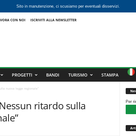
Sito in manutenzione, ci scusiamo per eventuali disservizi.
VORA CON NOI
ISCRIVITI ALLA NEWSLETTER
PROGETTI
BANDI
TURISMO
STAMPA
ulla nuova legge regionale”
New
“Nessun ritardo sulla
Per r
nale”
Art