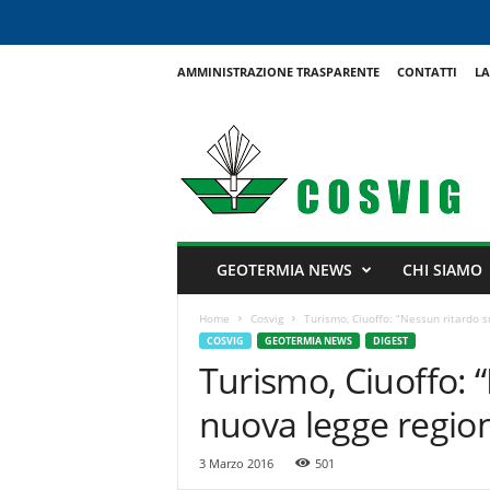
AMMINISTRAZIONE TRASPARENTE
CONTATTI
LA
C
o
s
v
i
g
GEOTERMIA NEWS
CHI SIAMO
Home
Cosvig
Turismo, Ciuoffo: “Nessun ritardo s
COSVIG
GEOTERMIA NEWS
DIGEST
Turismo, Ciuoffo: 
nuova legge regio
3 Marzo 2016
501