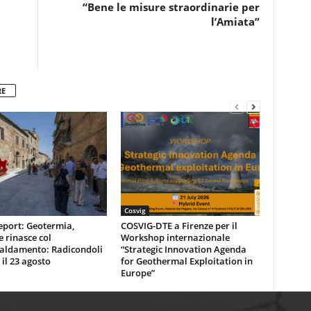
“Bene le misure straordinarie per
l’Amiata”
RE
Cosvig
eport: Geotermia,
COSVIG-DTE a Firenze per il
e rinasce col
Workshop internazionale
caldamento: Radicondoli
“Strategic Innovation Agenda
 il 23 agosto
for Geothermal Exploitation in
Europe”