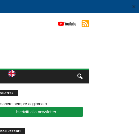
✕
sletter
imanere sempre aggiornato
Iscriviti alla newsletter
icoli Recenti