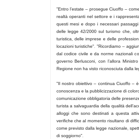
"Entro l’estate – prosegue Ciuoffo – com
realtà operanti nel settore e i rappresentan
questi mesi e dopo i necessari passaggi 
delle legge 42/2000 sul turismo che, oltre
turistica, delle imprese e delle profession
locazioni turistiche". "Ricordiamo – aggi
dal codice civile e da norme nazionali c
governo Berlusconi, con l’allora Ministr
Regione non ha visto riconosciuta dalla l
"Il nostro obiettivo – continua Ciuoffo – è 
conoscenza e la pubblicizzazione di color
comunicazione obbligatoria delle presenze t
turista a salvaguardia della qualità dell’a
alloggi che sono destinati a questa attiv
verifiche che al momento risultano di diff
come previsto dalla legge nazionale, spett
di soggiorno".