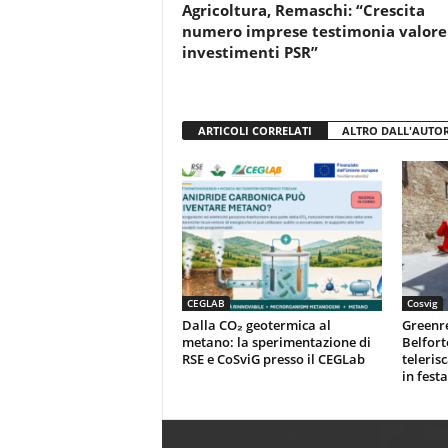
o
p
Agricoltura, Remaschi: “Crescita
k
numero imprese testimonia valore
investimenti PSR”
ARTICOLI CORRELATI
ALTRO DALL'AUTO
CEGLAB
Cosvig
Dalla CO₂ geotermica al
Greenr
metano: la sperimentazione di
Belfort
RSE e CoSviG presso il CEGLab
teleris
in festa