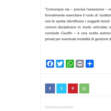
"Comunque sia – precisa l’assessore – n
formalmente esercitare il ruolo di ‘sosti
non le spetta identificare i soggetti tenut
comuni disciplinano in modo articolato e
conclude Ciuoffo – è una scelta autonom
privati per eventuali modalità di gestione 
F
T
W
Pr
C
a
wi
h
in
o
c
tt
at
t
n
e
er
s
di
b
A
vi
o
p
di
Articolo precedente