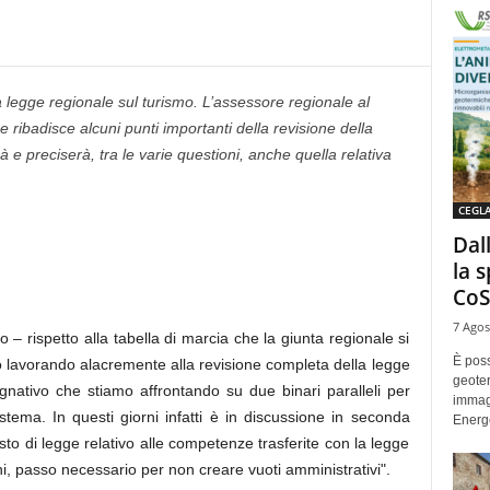
a legge regionale sul turismo. L’assessore regionale al
ribadisce alcuni punti importanti della revisione della
 e preciserà, tra le varie questioni, anche quella relativa
CEGL
Dal
la 
CoS
7 Agos
 – rispetto alla tabella di marcia che la giunta regionale si
È poss
mo lavorando alacremente alla revisione completa della legge
geoter
nativo che stiamo affrontando su due binari paralleli per
immag
stema. In questi giorni infatti è in discussione in seconda
Energe
to di legge relativo alle competenze trasferite con la legge
i, passo necessario per non creare vuoti amministrativi".