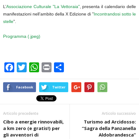
L’
Associazione Culturale "La Vettoraia"
, presenta il calendario delle
manifestazioni nell’ambito della X Edizione di "
Incontrandosi sotto le
stelle
".
Programma (.jpeg)
F
T
W
Pr
C
a
wi
h
in
o
c
tt
at
t
n
Facebook
Twitter
e
er
s
di
b
A
vi
Articolo precedente
Articolo successivo
o
p
di
Cibo a energie rinnovabili,
Turismo ad Arcidosso:
o
p
a km zero (e gratis!) per
“Sagra della Panzanella
k
gli avventori di
Aldobrandesca”