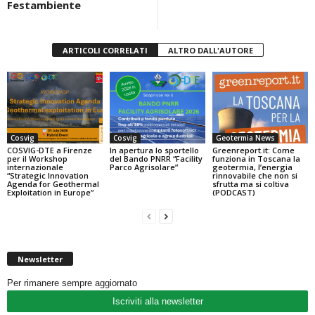
Festambiente
ARTICOLI CORRELATI
ALTRO DALL'AUTORE
Cosvig
Cosvig
Geotermia News
COSVIG-DTE a Firenze
In apertura lo sportello
Greenreport.it: Come
per il Workshop
del Bando PNRR “Facility
funziona in Toscana la
internazionale
Parco Agrisolare”
geotermia, l’energia
“Strategic Innovation
rinnovabile che non si
Agenda for Geothermal
sfrutta ma si coltiva
Exploitation in Europe”
(PODCAST)
Newsletter
Per rimanere sempre aggiornato
Iscriviti alla newsletter