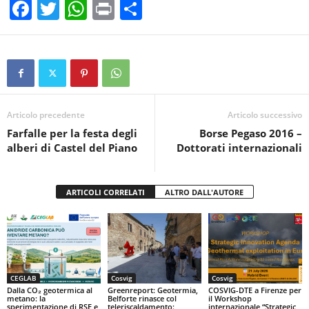
F
T
W
Pr
C
a
wi
h
in
o
c
tt
at
t
n
e
er
s
di
b
A
vi
o
p
di
Articolo precedente
Articolo successivo
Farfalle per la festa degli
Borse Pegaso 2016 –
o
p
alberi di Castel del Piano
Dottorati internazionali
k
ARTICOLI CORRELATI
ALTRO DALL'AUTORE
CEGLAB
Cosvig
Cosvig
Dalla CO₂ geotermica al
Greenreport: Geotermia,
COSVIG-DTE a Firenze per
metano: la
Belforte rinasce col
il Workshop
sperimentazione di RSE e
teleriscaldamento:
internazionale “Strategic