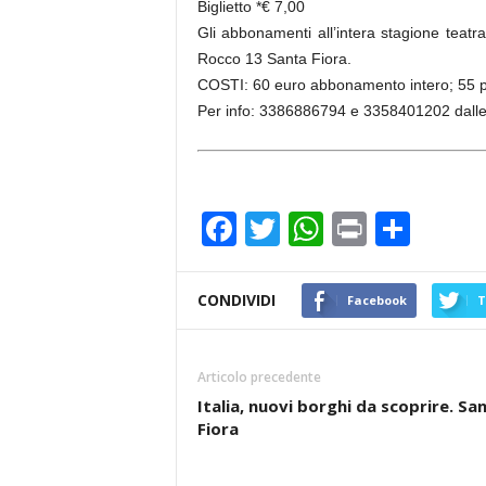
Biglietto *€ 7,00
Gli abbonamenti all’intera stagione teatra
Rocco 13 Santa Fiora.
COSTI: 60 euro abbonamento intero; 55 per
Per info: 3386886794 e 3358401202 dalle 1
F
T
W
Pr
C
a
wi
h
in
o
c
tt
at
t
n
CONDIVIDI
Facebook
T
e
er
s
di
b
A
vi
Articolo precedente
o
p
di
Italia, nuovi borghi da scoprire. Sa
Fiora
o
p
k