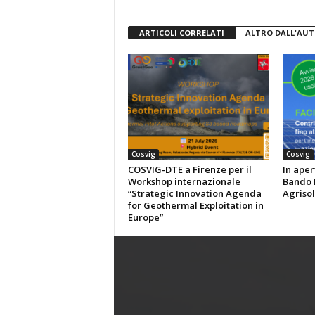
ARTICOLI CORRELATI
ALTRO DALL'AU
Cosvig
Cosvig
COSVIG-DTE a Firenze per il
In aper
Workshop internazionale
Bando P
“Strategic Innovation Agenda
Agrisol
for Geothermal Exploitation in
Europe”