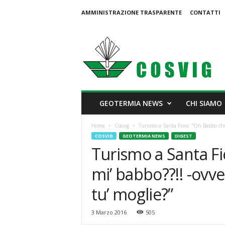
AMMINISTRAZIONE TRASPARENTE
CONTATTI
C
o
s
v
i
g
GEOTERMIA NEWS
CHI SIAMO
Home
Cosvig
Turismo a Santa Fiora: “Oh Babbo chi gl
COSVIG
GEOTERMIA NEWS
DIGEST
Turismo a Santa Fio
mi’ babbo??!! -ovve
tu’ moglie?”
3 Marzo 2016
505