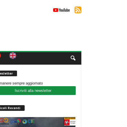
sletter
imanere sempre aggiornato
Iscriviti alla newsletter
icoli Recenti