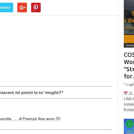
witter
Cosvi
COS
Wor
“St
for..
1 Lugl
iacere mi presti la tu’ moglie?*
21 
LINK 
collab
Europe
 Marotta …. A Firenze fine anni 70