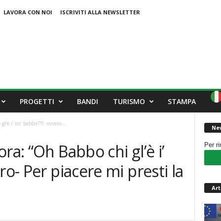
LAVORA CON NOI
ISCRIVITI ALLA NEWSLETTER
PROGETTI
BANDI
TURISMO
STAMPA
’è i’ mi’ babbo??!! -ovvero-...
New
ra: “Oh Babbo chi gl’è i’
Per r
ro- Per piacere mi presti la
Art