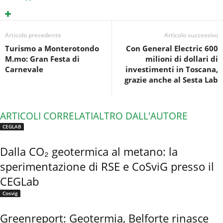
i
d
Articolo precedente
Articolo successivo
i
Turismo a Monterotondo
Con General Electric 600
M.mo: Gran Festa di
milioni di dollari di
Carnevale
investimenti in Toscana,
grazie anche al Sesta Lab
ARTICOLI CORRELATI
ALTRO DALL'AUTORE
CEGLAB
Dalla CO₂ geotermica al metano: la
sperimentazione di RSE e CoSviG presso il
CEGLab
Cosvig
Greenreport: Geotermia, Belforte rinasce