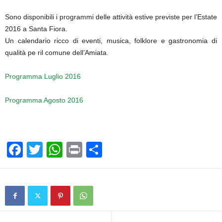
Sono disponibili i programmi delle attività estive previste per l’Estate
2016 a Santa Fiora.
Un calendario ricco di eventi, musica, folklore e gastronomia di
qualità pe ril comune dell’Amiata.
Programma Luglio 2016
Programma Agosto 2016
F
T
W
Pr
C
a
wi
h
in
o
c
tt
at
t
n
e
er
s
di
b
A
vi