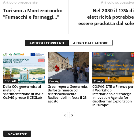
o
p
di
Articolo precedente
Articolo successivo
Turismo a Monterotondo:
Nel 2030 il 13% di
o
p
“Fumacchi e formaggi…”
elettricità potrebbe
k
essere prodotta dal sole
ARTICOLI CORRELATI
ALTRO DALL'AUTORE
CEGLAB
Cosvig
Cosvig
Dalla CO₂ geotermica al
Greenreport: Geotermia,
COSVIG-DTE a Firenze per
metano: la
Belforte rinasce col
il Workshop
sperimentazione di RSE e
teleriscaldamento:
internazionale “Strategic
CoSviG presso il CEGLab
Radicondoli in festa il 23
Innovation Agenda for
agosto
Geothermal Exploitation
in Europe”
Newsletter