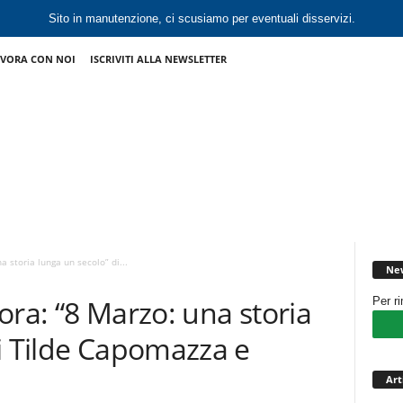
Sito in manutenzione, ci scusiamo per eventuali disservizi.
VORA CON NOI
ISCRIVITI ALLA NEWSLETTER
 storia lunga un secolo” di...
New
ora: “8 Marzo: una storia
Per r
i Tilde Capomazza e
Art