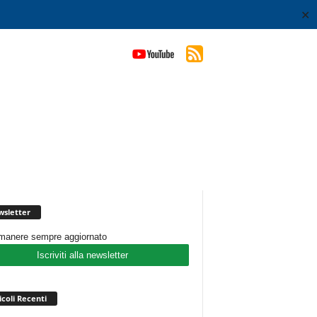
✕
sletter
imanere sempre aggiornato
Iscriviti alla newsletter
icoli Recenti