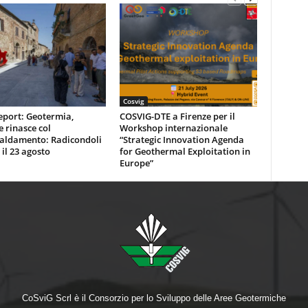
Cosvig
eport: Geotermia,
COSVIG-DTE a Firenze per il
e rinasce col
Workshop internazionale
caldamento: Radicondoli
“Strategic Innovation Agenda
 il 23 agosto
for Geothermal Exploitation in
Europe”
CoSviG Scrl è il Consorzio per lo Sviluppo delle Aree Geotermiche