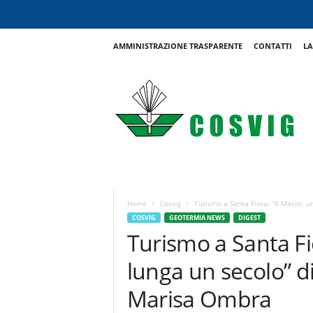
AMMINISTRAZIONE TRASPARENTE
CONTATTI
LA
C
o
s
v
i
g
Home
Cosvig
Turismo a Santa Fiora: “8 Marzo: una
COSVIG
GEOTERMIA NEWS
DIGEST
Turismo a Santa Fi
lunga un secolo” d
Marisa Ombra