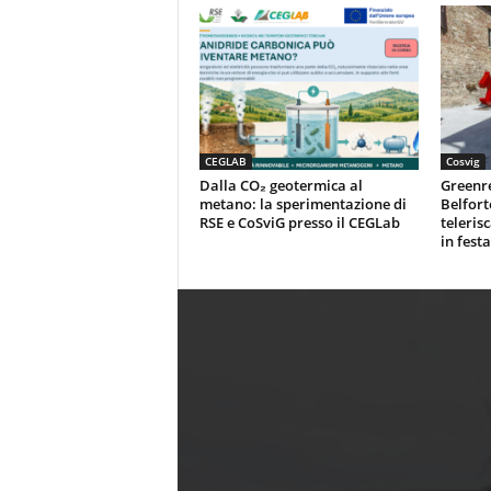
CEGLAB
Cosvig
Dalla CO₂ geotermica al
Greenr
metano: la sperimentazione di
Belfort
RSE e CoSviG presso il CEGLab
teleris
in festa