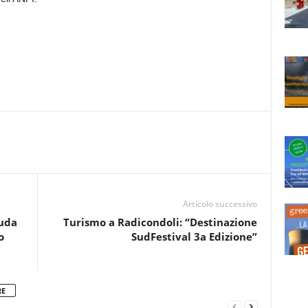
Articolo successivo
uda
Turismo a Radicondoli: “Destinazione
o
SudFestival 3a Edizione”
RE