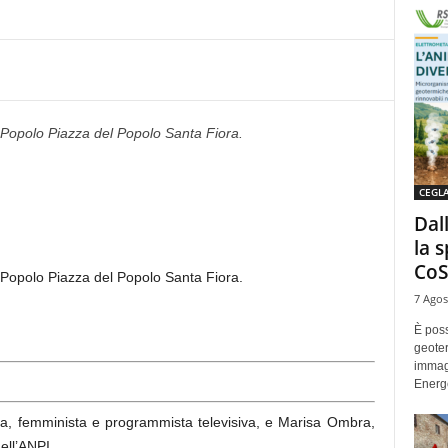
 Popolo Piazza del Popolo Santa Fiora.
CEGL
Dal
la 
CoS
 Popolo Piazza del Popolo Santa Fiora.
7 Agos
È poss
geoter
immag
Energe
za, femminista e programmista televisiva, e Marisa Ombra,
ell’ANPI.