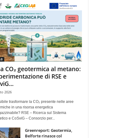
AB
la CO₂ geotermica al metano:
sperimentazione di RSE e
viG...
to 2026
ibile trasformare la CO₂ presente nelle aree
miche in una risorsa energetica
azzinabile? RSE – Ricerca sul Sistema
tico e CoSviG – Consorzio per...
Greenreport: Geotermia,
Belforte rinasce col