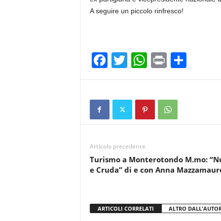
A seguire un piccolo rinfresco!
F
T
W
Pr
C
a
wi
h
in
o
c
tt
at
t
n
e
er
s
di
b
A
vi
o
p
di
Articolo precedente
o
p
Turismo a Monterotondo M.mo: “N
k
e Cruda” di e con Anna Mazzamaur
ARTICOLI CORRELATI
ALTRO DALL'AUTO