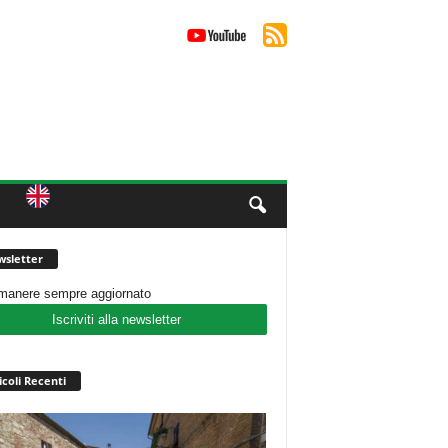
sletter
imanere sempre aggiornato
Iscriviti alla newsletter
icoli Recenti