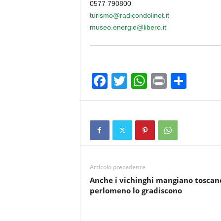
0577 790800
turismo@radicondolinet.it
museo.energie@libero.it
F
T
W
Pr
C
a
wi
h
in
o
c
tt
at
t
n
e
er
s
di
b
A
vi
o
p
di
Articolo precedente
o
p
Anche i vichinghi mangiano tosca
k
perlomeno lo gradiscono