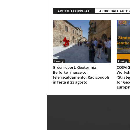
ARTICOLI CORRELATI
ALTRO DALL'AUTO
Cosvig
Cosvig
Greenreport: Geotermia,
COSVIG-
Belforte rinasce col
Worksh
teleriscaldamento: Radicondoli
“Strate
in festa il 23 agosto
for Geo
Europe