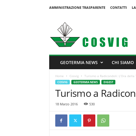
AMMINISTRAZIONE TRASPARENTE
CONTATTI
LA
C
o
s
v
i
g
GEOTERMIA NEWS
CHI SIAMO
Home
Cosvig
Turismo a Radicondoli: L’Ora della 
COSVIG
GEOTERMIA NEWS
DIGEST
Turismo a Radicond
18 Marzo 2016
530