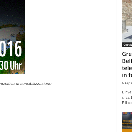
Cosvi
Gre
Bel
tel
in f
6 Agos
iziativa di sensibilizzazione
L’inve
circa 
E il co