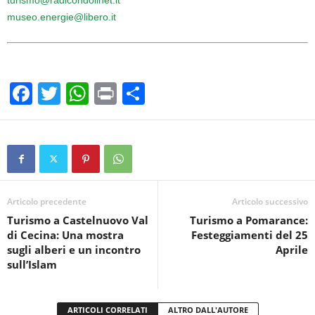
turismo@radicondolinet.it
museo.energie@libero.it
F
T
W
Pr
C
a
wi
h
in
o
c
tt
at
t
n
e
er
s
di
b
A
vi
o
p
di
Articolo precedente
Articolo successivo
Turismo a Castelnuovo Val
Turismo a Pomarance:
o
p
di Cecina: Una mostra
Festeggiamenti del 25
k
sugli alberi e un incontro
Aprile
sull’Islam
ARTICOLI CORRELATI
ALTRO DALL'AUTORE