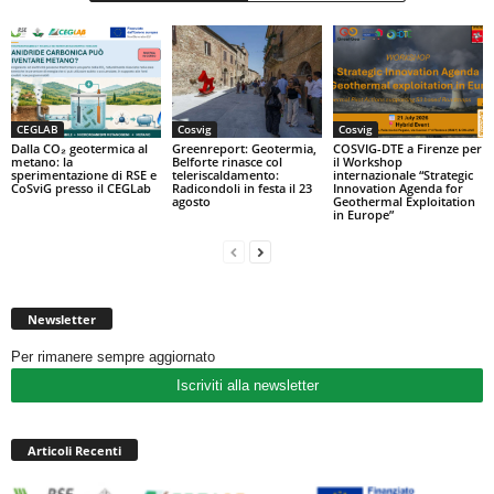
CEGLAB
Cosvig
Cosvig
Dalla CO₂ geotermica al
Greenreport: Geotermia,
COSVIG-DTE a Firenze per
metano: la
Belforte rinasce col
il Workshop
sperimentazione di RSE e
teleriscaldamento:
internazionale “Strategic
CoSviG presso il CEGLab
Radicondoli in festa il 23
Innovation Agenda for
agosto
Geothermal Exploitation
in Europe”
Newsletter
Per rimanere sempre aggiornato
Iscriviti alla newsletter
Articoli Recenti