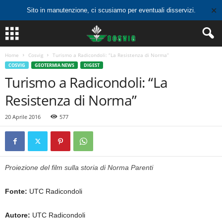
✕
Sito in manutenzione, ci scusiamo per eventuali disservizi.
Home
Cosvig
Turismo a Radicondoli: “La Resistenza di Norma”
COSVIG
GEOTERMIA NEWS
DIGEST
Turismo a Radicondoli: “La
Resistenza di Norma”
20 Aprile 2016
577
Proiezione del film sulla storia di Norma Parenti
Fonte:
UTC Radicondoli
Autore:
UTC Radicondoli