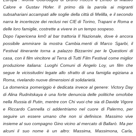
Calore e Gustav Hofer. Il primo dà la parola ai migranti
subsahariani accampati alle soglie della città di Melilla, e il secondo
narra le incertezze dei reclusi nei CIE di Torino, Trapani e Roma e
delle loro famiglie, costrette a vivere in un tempo sospeso.
Dopo l’apericena km0 al bar trattoria Il Nazionale, dove è ancora
possibile ammirare la mostra Cambia.menti di Marco Sgarbi, il
Festival itinerante torna a palazzo Bizzarrini per le Questioni di
casa, con il film vincitore al Terra di Tutti Film Festival come miglior
produzione italiana: Luoghi Comuni di Angelo Loy, un film che
segue le vicissitudini legate allo sfratto di una famiglia egiziana a
Roma, rivelando nuove dimensioni di solidarietà.
La domenica pomeriggio è dedicata invece al genere: Victory Day
di Alina Rudnitskaya è una forte denuncia delle politiche omofobe
nella Russia di Putin, mentre con Chi vuoi che sia di Davide Vigore
e Riccardo Cannella ci addentriamo nel cuore di Palermo, per
seguire un essere umano che non si definisce. Massimo vive
insieme al suo compagno Gino vicino al mercato di Ballarò. Ma per
alcuni il suo nome è un altro: Massima, Massimona, Carla,