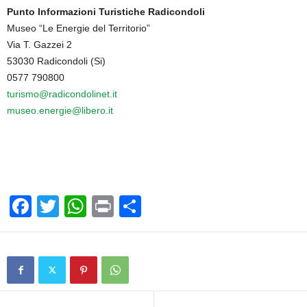
Punto Informazioni Turistiche Radicondoli
Museo “Le Energie del Territorio”
Via T. Gazzei 2
53030 Radicondoli (Si)
0577 790800
turismo@radicondolinet.it
museo.energie@libero.it
F
T
W
Pr
C
a
wi
h
in
o
c
tt
at
t
n
e
er
s
di
b
A
vi