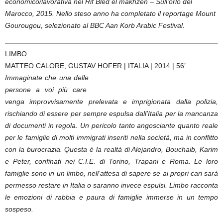
economico/lavorativa nel Rif Bled el makhzen – Sull’orlo del
Marocco, 2015. Nello steso anno ha completato il reportage Mount
Gourougou, selezionato al BBC Aan Korb Arabic Festival.
LIMBO
MATTEO CALORE, GUSTAV HOFER | ITALIA | 2014 | 56’
Immaginate che una delle
persone a voi più care
venga improvvisamente prelevata e imprigionata dalla polizia,
rischiando di essere per sempre espulsa dall’Italia per la mancanza
di documenti in regola. Un pericolo tanto angosciante quanto reale
per le famiglie di molti immigrati inseriti nella società, ma in conflitto
con la burocrazia. Questa è la realtà di Alejandro, Bouchaib, Karim
e Peter, confinati nei C.I.E. di Torino, Trapani e Roma. Le loro
famiglie sono in un limbo, nell’attesa di sapere se ai propri cari sarà
permesso restare in Italia o saranno invece espulsi. Limbo racconta
le emozioni di rabbia e paura di famiglie immerse in un tempo
sospeso.