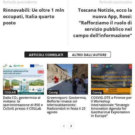
o
p
di
Articolo precedente
Articolo successivo
Rinnovabili: Ue oltre 1 mln
Toscana Notizie, ecco la
o
p
occupati, Italia quarto
nuova App, Rossi:
k
posto
“Rafforziamo il ruolo di
servizio pubblico nel
campo dell’informazione”
ARTICOLI CORRELATI
ALTRO DALL'AUTORE
CEGLAB
Cosvig
Cosvig
Dalla CO₂ geotermica al
Greenreport: Geotermia,
COSVIG-DTE a Firenze per
metano: la
Belforte rinasce col
il Workshop
sperimentazione di RSE e
teleriscaldamento:
internazionale “Strategic
CoSviG presso il CEGLab
Radicondoli in festa il 23
Innovation Agenda for
agosto
Geothermal Exploitation
in Europe”