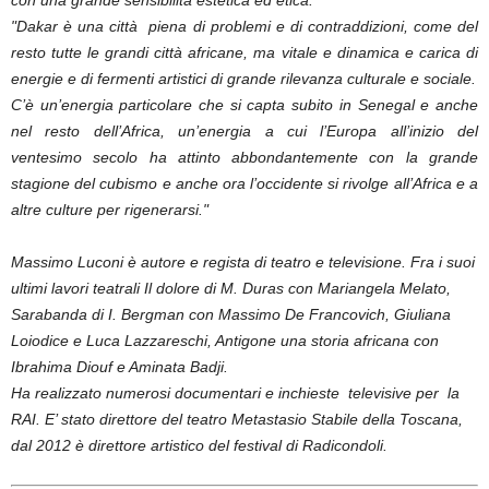
con una grande sensibilità estetica ed etica.
"Dakar è una città piena di problemi e di contraddizioni, come del
resto tutte le grandi città africane, ma vitale e dinamica e carica di
energie e di fermenti artistici di grande rilevanza culturale e sociale.
C’è un’energia particolare che si capta subito in Senegal e anche
nel resto dell’Africa, un’energia a cui l’Europa all’inizio del
ventesimo secolo ha attinto abbondantemente con la grande
stagione del cubismo e anche ora l’occidente si rivolge all’Africa e a
altre culture per rigenerarsi."
Massimo Luconi è autore e regista di teatro e televisione. Fra i suoi
ultimi lavori teatrali Il dolore di M. Duras con Mariangela Melato,
Sarabanda di I. Bergman con Massimo De Francovich, Giuliana
Loiodice e Luca Lazzareschi, Antigone una storia africana con
Ibrahima Diouf e Aminata Badji.
Ha realizzato numerosi documentari e inchieste televisive per la
RAI. E’ stato direttore del teatro Metastasio Stabile della Toscana,
dal 2012 è direttore artistico del festival di Radicondoli.