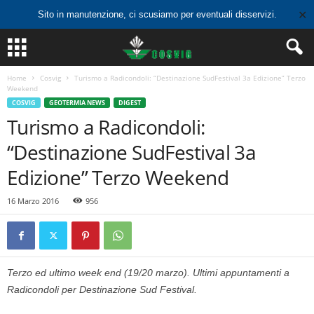
✕
Sito in manutenzione, ci scusiamo per eventuali disservizi.
Home
Cosvig
Turismo a Radicondoli: “Destinazione SudFestival 3a Edizione” Terzo
Weekend
COSVIG
GEOTERMIA NEWS
DIGEST
Turismo a Radicondoli:
“Destinazione SudFestival 3a
Edizione” Terzo Weekend
16 Marzo 2016
956
Terzo ed ultimo week end (19/20 marzo). Ultimi appuntamenti a
Radicondoli per Destinazione Sud Festival.