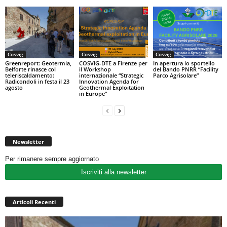
Cosvig
Cosvig
Cosvig
Greenreport: Geotermia,
COSVIG-DTE a Firenze per
In apertura lo sportello
Belforte rinasce col
il Workshop
del Bando PNRR “Facility
teleriscaldamento:
internazionale “Strategic
Parco Agrisolare”
Radicondoli in festa il 23
Innovation Agenda for
agosto
Geothermal Exploitation
in Europe”
Newsletter
Per rimanere sempre aggiornato
Iscriviti alla newsletter
Articoli Recenti