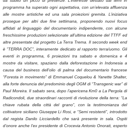
da subito un picco di presenze. L’interesse destato dai temi in
programma ha superato ogni aspettativa, con un’elevata affluenza
alle mostre artistiche ed una sala proiezioni gremita. L’iniziativa
prosegue per altri due fine settimana, proponendo nuovi focus
affidati al linguaggio del documentario indipendente, con alcune
freschissime produzioni selezionate all’ultima edizione del TTFF ed
altre presentate dal progetto La Terra Trema. Il secondo week end
è ”TERRA DOC”, interamente dedicato al rapporto terra/uomo. Gli
eventi in programma, 6 proiezioni tra sabato e domenica e 4
mostre da visitare, spaziano dalla deforestazione in Indonesia a
causa del business dell’olio di palma del documentario francese
“Foresta in movimento” di Emmanuel Coquelou & Yanette Shalter,
alla forte denuncia del predominio degli OGM di “Transgenic war” di
Paul Moreira. Il sabato sera, dopo l’apericena Km0 a La Pergola di
Radicondoli, due straordinari racconti di rivoluzione della terra: “La
chiave rubata della città del grano”, con la testimonianza del
coltivatore siciliano Giuseppe Li Rosi, e “Semi resistenti”, introdotto
dal regista Danilo Licciardello che sarà presente in sala. Ospiti
d’onore anche l’ex presidente di Crocevia Antonio Onorati, esperto