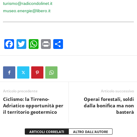
turismo@radicondolinet.it
museo.energie@libero.it
F
T
W
Pr
C
a
wi
h
in
o
c
tt
at
t
n
e
er
s
di
b
A
vi
o
p
di
Articolo precedente
Articolo successivo
Ciclismo: la Tirreno-
Operai forestali, soldi
o
p
Adriatico opportunità per
dalla bonifica ma non
k
il territorio geotermico
basterà
ARTICOLI CORRELATI
ALTRO DALL'AUTORE