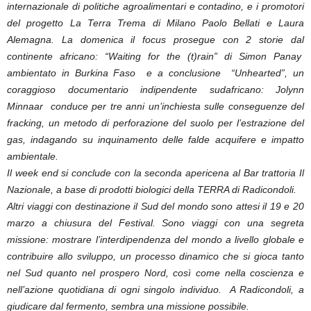
internazionale di politiche agroalimentari e contadino, e i promotori
del progetto La Terra Trema di Milano Paolo Bellati e Laura
Alemagna. La domenica il focus prosegue con 2 storie dal
continente africano: “Waiting for the (t)rain” di Simon Panay
ambientato in Burkina Faso e a conclusione “Unhearted”, un
coraggioso documentario indipendente sudafricano: Jolynn
Minnaar conduce per tre anni un’inchiesta sulle conseguenze del
fracking, un metodo di perforazione del suolo per l’estrazione del
gas, indagando su inquinamento delle falde acquifere e impatto
ambientale.
Il week end si conclude con la seconda apericena al Bar trattoria Il
Nazionale, a base di prodotti biologici della TERRA di Radicondoli.
Altri viaggi con destinazione il Sud del mondo sono attesi il 19 e 20
marzo a chiusura del Festival. Sono viaggi con una segreta
missione: mostrare l’interdipendenza del mondo a livello globale e
contribuire allo sviluppo, un processo dinamico che si gioca tanto
nel Sud quanto nel prospero Nord, così come nella coscienza e
nell’azione quotidiana di ogni singolo individuo. A Radicondoli, a
giudicare dal fermento, sembra una missione possibile.