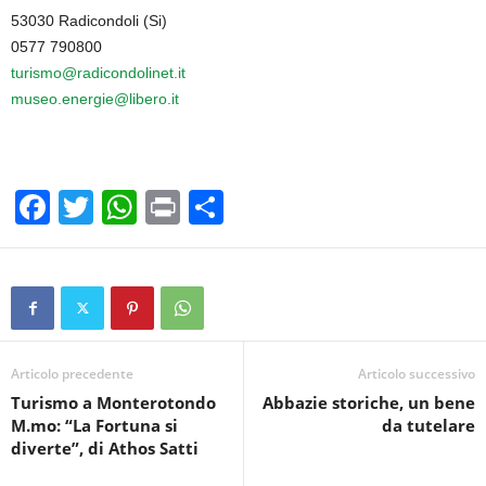
53030 Radicondoli (Si)
0577 790800
turismo@radicondolinet.it
museo.energie@libero.it
F
T
W
Pr
C
a
wi
h
in
o
c
tt
at
t
n
e
er
s
di
b
A
vi
o
p
di
Articolo precedente
Articolo successivo
Turismo a Monterotondo
Abbazie storiche, un bene
o
p
M.mo: “La Fortuna si
da tutelare
k
diverte”, di Athos Satti