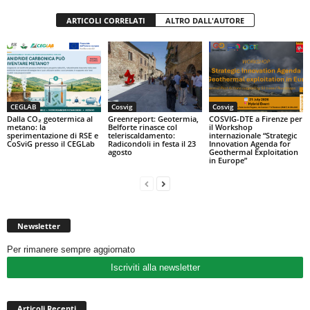
ARTICOLI CORRELATI
ALTRO DALL'AUTORE
CEGLAB
Cosvig
Cosvig
Dalla CO₂ geotermica al
Greenreport: Geotermia,
COSVIG-DTE a Firenze per
metano: la
Belforte rinasce col
il Workshop
sperimentazione di RSE e
teleriscaldamento:
internazionale “Strategic
CoSviG presso il CEGLab
Radicondoli in festa il 23
Innovation Agenda for
agosto
Geothermal Exploitation
in Europe”
Newsletter
Per rimanere sempre aggiornato
Iscriviti alla newsletter
Articoli Recenti