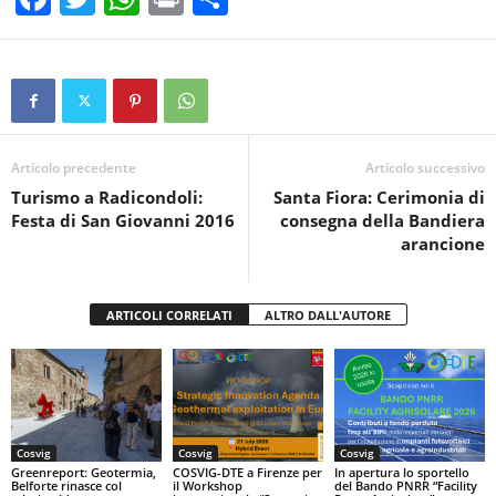
a
wi
h
in
o
c
tt
at
t
n
e
er
s
di
b
A
vi
o
p
di
Articolo precedente
Articolo successivo
Turismo a Radicondoli:
Santa Fiora: Cerimonia di
o
p
Festa di San Giovanni 2016
consegna della Bandiera
k
arancione
ARTICOLI CORRELATI
ALTRO DALL'AUTORE
Cosvig
Cosvig
Cosvig
Greenreport: Geotermia,
COSVIG-DTE a Firenze per
In apertura lo sportello
Belforte rinasce col
il Workshop
del Bando PNRR “Facility