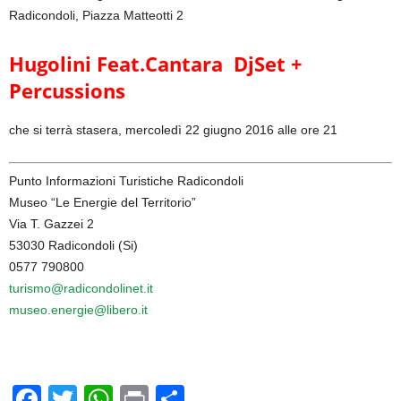
Radicondoli, Piazza Matteotti 2
Hugolini Feat.Cantara DjSet +
Percussions
che si terrà stasera, mercoledì 22 giugno 2016 alle ore 21
Punto Informazioni Turistiche Radicondoli
Museo “Le Energie del Territorio”
Via T. Gazzei 2
53030 Radicondoli (Si)
0577 790800
turismo@radicondolinet.it
museo.energie@libero.it
F
T
W
Pr
C