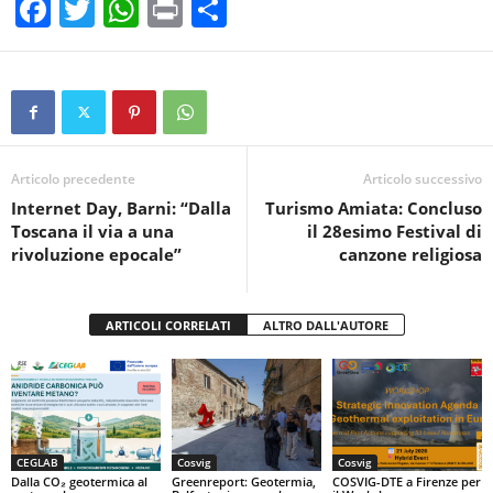
F
T
W
Pr
C
a
wi
h
in
o
c
tt
at
t
n
e
er
s
di
b
A
vi
o
p
di
Articolo precedente
Articolo successivo
Internet Day, Barni: “Dalla
Turismo Amiata: Concluso
o
p
Toscana il via a una
il 28esimo Festival di
k
rivoluzione epocale”
canzone religiosa
ARTICOLI CORRELATI
ALTRO DALL'AUTORE
CEGLAB
Cosvig
Cosvig
Dalla CO₂ geotermica al
Greenreport: Geotermia,
COSVIG-DTE a Firenze per