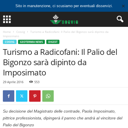
✕
Sito in manutenzione, ci scusiamo per eventuali disservizi.
Home
Cosvig
Turismo a Radicofani: Il Palio del Bigonzo sarà dipinto da
Imposimato
COSVIG
GEOTERMIA NEWS
DIGEST
Turismo a Radicofani: Il Palio del
Bigonzo sarà dipinto da
Imposimato
29 Aprile 2016
553
Su decisione del Magistrato delle contrade, Paola Imposimato,
pittrice professionista, dipingerà il panno che andrà al vincitore del
Palio del Bigonzo