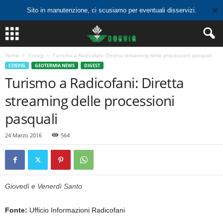
✕
Sito in manutenzione, ci scusiamo per eventuali disservizi.
Home
Cosvig
Turismo a Radicofani: Diretta streaming delle processioni pasquali
COSVIG
GEOTERMIA NEWS
DIGEST
Turismo a Radicofani: Diretta
streaming delle processioni
pasquali
24 Marzo 2016
564
Giovedì e Venerdì Santo
Fonte:
Ufficio Informazioni Radicofani