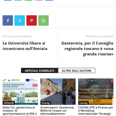
a
wi
h
in
o
c
tt
at
t
n
e
er
s
di
b
A
vi
o
p
di
Articolo precedente
Articolo successivo
Le Università libere si
Geotermia, per il Consiglio
o
p
incontrano sull’Amiata
regionale toscano è «una
k
grande risorsa»
ARTICOLI CORRELATI
ALTRO DALL'AUTORE
CEGLAB
Cosvig
Cosvig
Dalla CO₂ geotermica al
Greenreport: Geotermia,
COSVIG-DTE a Firenze per
metano: la
Belforte rinasce col
il Workshop
sperimentazione di RSE e
teleriscaldamento:
internazionale “Strategic