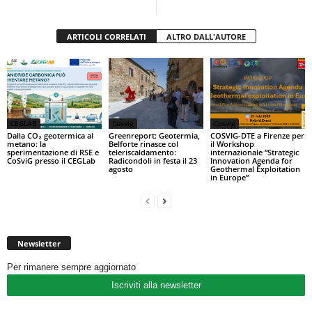
k
ARTICOLI CORRELATI
ALTRO DALL'AUTORE
CEGLAB
Cosvig
Cosvig
Dalla CO₂ geotermica al
Greenreport: Geotermia,
COSVIG-DTE a Firenze per
metano: la
Belforte rinasce col
il Workshop
sperimentazione di RSE e
teleriscaldamento:
internazionale “Strategic
CoSviG presso il CEGLab
Radicondoli in festa il 23
Innovation Agenda for
agosto
Geothermal Exploitation
in Europe”
Newsletter
Per rimanere sempre aggiornato
Iscriviti alla newsletter