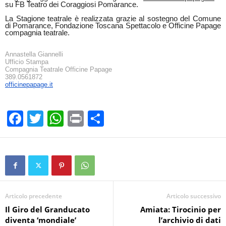
su FB Teatro dei Coraggiosi Pomarance.
La Stagione teatrale è realizzata grazie al sostegno del Comune
di Pomarance, Fondazione Toscana Spettacolo e Officine Papage
compagnia teatrale.
Annastella Giannelli
Ufficio Stampa
Compagnia Teatrale Officine Papage
389.0561872
officinepapage.it
F
T
W
Pr
C
a
wi
h
in
o
c
tt
at
t
n
e
er
s
di
b
A
vi
o
p
di
Articolo precedente
Articolo successivo
Il Giro del Granducato
Amiata: Tirocinio per
o
p
diventa ‘mondiale’
l’archivio di dati