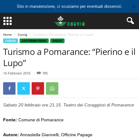
✕
Sito in manutenzione, ci scusiamo per eventuali disservizi.
Home
Cosvig
Turismo a Pomarance: “Pierino e il Lupo”
COSVIG
GEOTERMIA NEWS
DIGEST
Turismo a Pomarance: “Pierino e il
Lupo”
16 Febbraio 2016
785
Sabato 20 febbraio ore 21.15. Teatro dei Coraggiosi di Pomarance
Fonte:
Comune di Pomarance
Autore:
Annastella Giannelli, Officine Papage