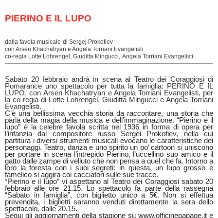
PIERINO E IL LUPO
dalla favola musicale
di Sergej Prokofiev
con Arsen Khachatryan e Angela Torriani Evangelisti
co-regia Lotte Lohrengel, Giuditta Mingucci,
Angela Torriani Evangelisti
Sabato 20 febbraio andrà in scena al Teatro dei Coraggiosi di
Pomarance uno spettacolo per tutta la famiglia: PERINO E IL
LUPO, con Arsen Khachatryan e Angela Torriani Evangelisti, per
la co-regia di Lotte Lohrengel, Giuditta Mingucci e Angela Torriani
Evangelisti.
C
’è una bellissima vecchia storia da raccontare, una storia che
parla della magia della musica e dell
’
immaginazione. “Pierino e il
lupo” è la celebre favola scritta nel 1936 in forma di opera per
l
’
infanzia dal compositore russo Sergei Prokofiev, nella cui
partitura i diversi strumenti musicali evocano le caratteristiche dei
personaggi. Teatro, danza e uno spirito un po
’
cartoon si uniscono
per portare in scena l
’
intrepido Pierino, l
’
uccellino suo amico e il
gatto dalle zampe di velluto che non pensa a quel che fa. Intorno a
loro la foresta con i suoi segreti: in questa, un lupo grosso e
famelico si aggira coi cacciatori sulle sue tracce.
“
Pierino e il lupo” vi aspettano al Teatro dei Coraggiosi sabato 20
febbraio alle ore 21.15. Lo spettacolo fa parte della rassegna
“Sabato in famiglia”, con biglietto unico a 5€. Non si effettua
prevendita, i biglietti saranno venduti direttamente la sera dello
spettacolo, dalle 20.15.
Segui gli aggiornamenti della stagione su
www.officinepapage.it
e